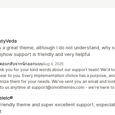
utyVeda
s a great theme, although I do not understand, why 
yhow support is friendly and very helpful
ตอบกลับจากนักออกแบบ
Aug 4, 2026
nk you for your kind words about our support team! We'd lov
lear to you. Every implementation choice has a purpose, an
imize them for your needs. We've sent you an email and loo
 to us anytime at support@omnithemes.com - we're here to 
elelo®
riendly theme and super excellent support, especial
t