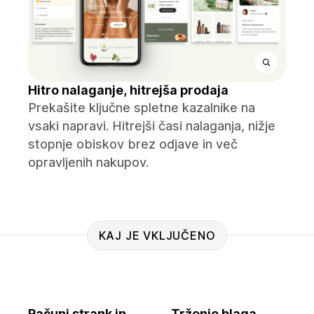
Hitro nalaganje, hitrejša prodaja
Prekašite ključne spletne kazalnike na
vsaki napravi. Hitrejši časi nalaganja, nižje
stopnje obiskov brez odjave in več
opravljenih nakupov.
KAJ JE VKLJUČENO
Računi strank in
Trženje blaga