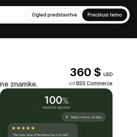
Ogled predstavitve
Preizkusi temo
360 $
USD
tne znamke.
od
BSS Commerce