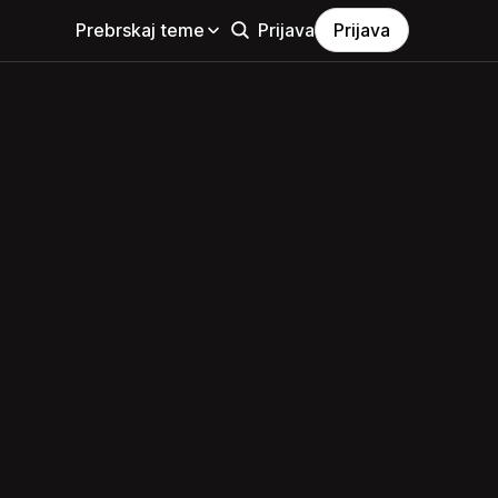
Prebrskaj teme
Prijava
Prijava