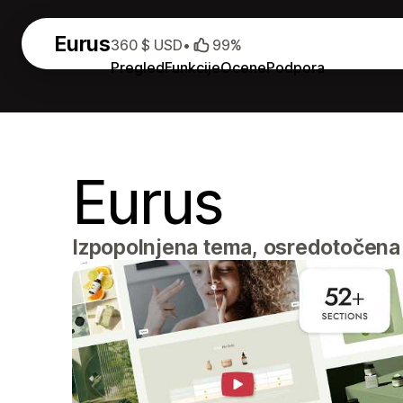
Eurus
360 $ USD
•
99%
Pregled
Funkcije
Ocene
Podpora
Eurus
Izpopolnjena tema, osredotočena 