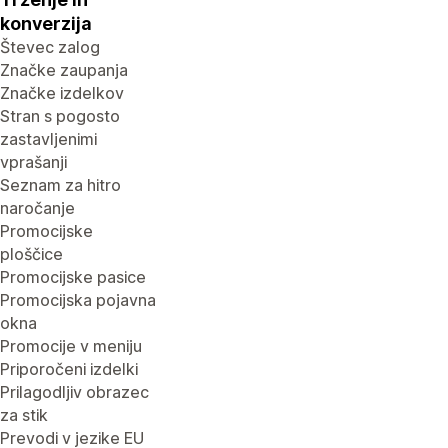
konverzija
Števec zalog
Značke zaupanja
Značke izdelkov
Stran s pogosto
zastavljenimi
vprašanji
Seznam za hitro
naročanje
Promocijske
ploščice
Promocijske pasice
Promocijska pojavna
okna
Promocije v meniju
Priporočeni izdelki
Prilagodljiv obrazec
za stik
Prevodi v jezike EU