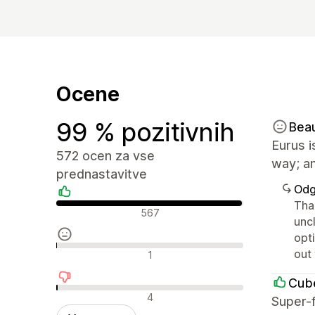
Ocene
99 % pozitivnih
Bea
Eurus i
572 ocen za vse
way; an
prednastavitve
Odg
Tha
Pozitivne ocene
567
unc
opt
Nevtralne ocene
out
1
Cub
Negativne ocene
4
Super-f