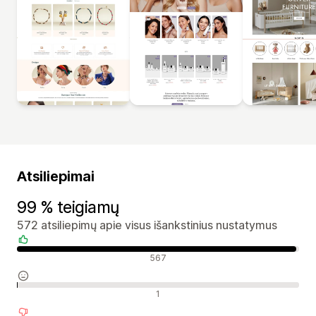
Atsiliepimai
99 % teigiamų
572 atsiliepimų apie visus išankstinius nustatymus
Teigiami atsiliepimai
567
Neutralūs atsiliepimai
1