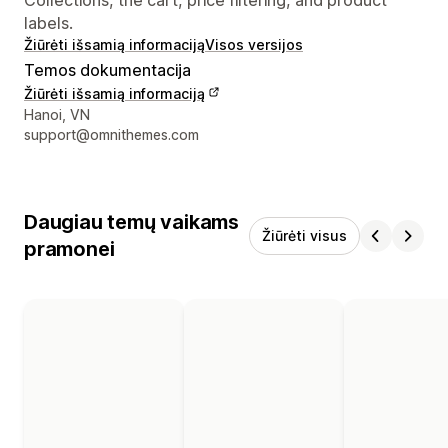
labels.
Žiūrėti išsamią informaciją
Visos versijos
Temos dokumentacija
Žiūrėti išsamią informaciją
Kūrėjo kontaktiniai duomenys
Hanoi, VN
support@omnithemes.com
Daugiau temų vaikams
Žiūrėti visus
pramonei