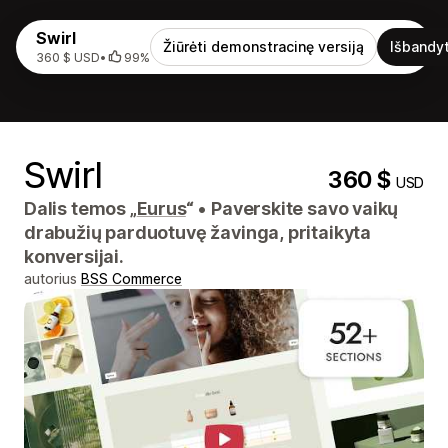
Swirl
Žiūrėti demonstracinę versiją
Išbandyt
360 $ USD
•
99%
Swirl
360 $
USD
Dalis temos „
Eurus
“
•
Paverskite savo vaikų
drabužių parduotuvę žavinga, pritaikyta
konversijai.
autorius
BSS Commerce