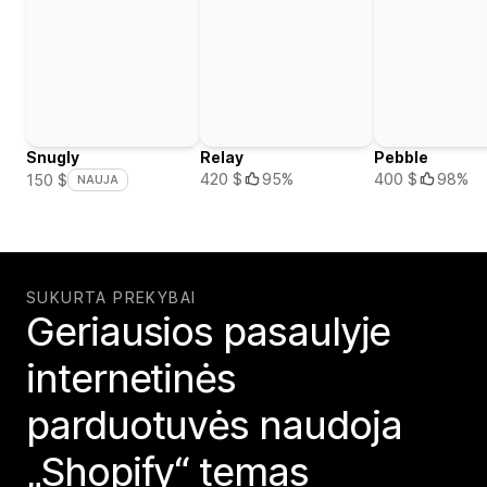
Snugly
Relay
Pebble
420 $
95%
400 $
98%
150 $
NAUJA
SUKURTA PREKYBAI
Geriausios pasaulyje
internetinės
parduotuvės naudoja
„Shopify“ temas