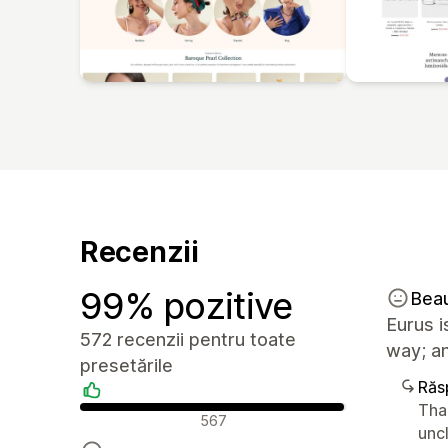
Recenzii
99% pozitive
Bea
Eurus i
572 recenzii pentru toate
way; an
presetările
Răs
Tha
Recenzii pozitive
567
unc