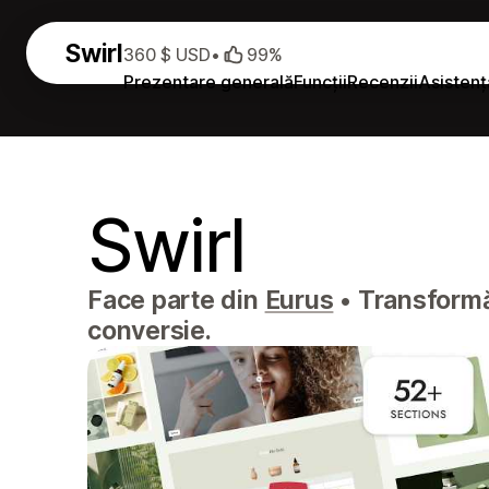
Swirl
360 $ USD
•
99%
Prezentare generală
Funcții
Recenzii
Asistenț
Swirl
Face parte din
Eurus
•
Transformă 
conversie.