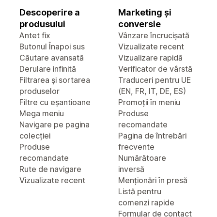
Descoperire a
Marketing și
produsului
conversie
Antet fix
Vânzare încrucișată
Butonul Înapoi sus
Vizualizate recent
Căutare avansată
Vizualizare rapidă
Derulare infinită
Verificator de vârstă
Filtrarea și sortarea
Traduceri pentru UE
produselor
(EN, FR, IT, DE, ES)
Filtre cu eșantioane
Promoții în meniu
Mega meniu
Produse
Navigare pe pagina
recomandate
colecției
Pagina de întrebări
Produse
frecvente
recomandate
Numărătoare
Rute de navigare
inversă
Vizualizate recent
Menționări în presă
Listă pentru
comenzi rapide
Formular de contact