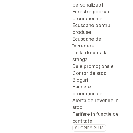
personalizabil
Ferestre pop-up
promoționale
Ecusoane pentru
produse
Ecusoane de
încredere
De la dreapta la
stânga
Dale promoționale
Contor de stoc
Bloguri
Bannere
promoționale
Alertă de revenire în
stoc
Tarifare în funcție de
cantitate
SHOPIFY PLUS