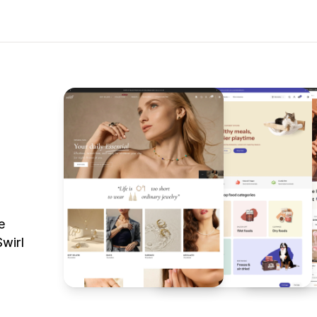
e
wirl