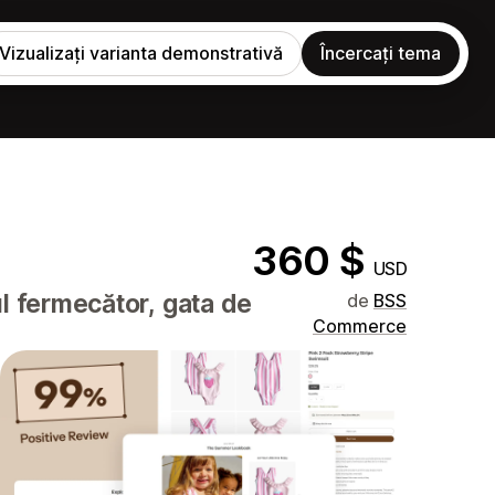
Vizualizați varianta demonstrativă
Încercați tema
360 $
USD
l fermecător, gata de
de
BSS
Commerce