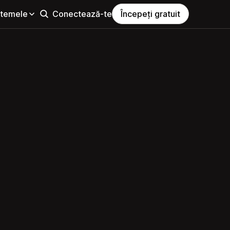
i temele
Conectează-te
Începeți gratuit