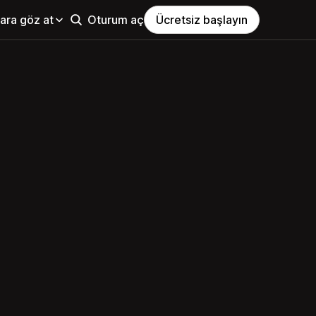
ara göz at
Oturum aç
Ücretsiz başlayın