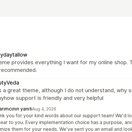
ydaytallow
eme provides everything I want for my online shop. T
 recommended.
utyVeda
s a great theme, although I do not understand, why 
yhow support is friendly and very helpful
rımcının yanıtı
Aug 4, 2026
nk you for your kind words about our support team! We'd lov
lear to you. Every implementation choice has a purpose, an
imize them for your needs. We've sent you an email and loo