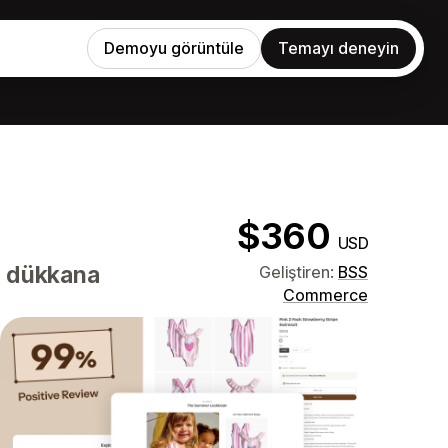
Demoyu görüntüle
Temayı deneyin
$360
USD
r dükkana
Geliştiren:
BSS
Commerce