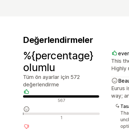
Değerlendirmeler
%{percentage}
ever
This th
olumlu
Highly
Tüm ön ayarlar için 572
Bea
değerlendirme
Eurus i
way; an
Olumlu değerlendirmeler
567
Tasa
Tha
Nötr değerlendirmeler
1
unc
opt