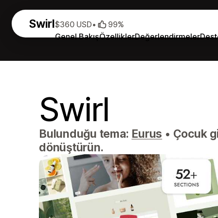
Swirl
$360 USD
•
99%
Genel Bakış
Özellikler
Değerlendirmeler
Dest
Swirl
Bulunduğu tema:
Eurus
•
Çocuk gi
dönüştürün.