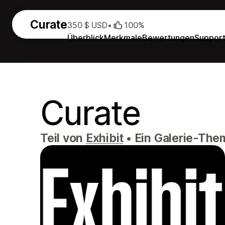
Curate
350 $ USD
•
100%
Überblick
Merkmale
Bewertungen
Suppor
Curate
Teil von
Exhibit
•
Ein Galerie-Them