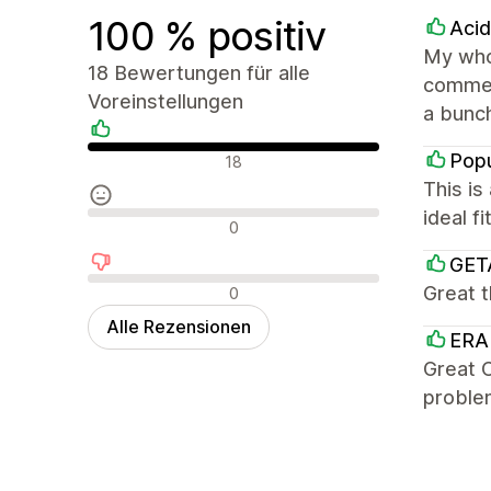
100 % positiv
Aci
My whol
18 Bewertungen für alle
commer
Voreinstellungen
a bunch
Positive Bewertungen
Popu
18
This is
ideal f
Neutrale Bewertungen
0
GET
Negative Bewertungen
Great 
0
Alle Rezensionen
ERA
Great C
problem