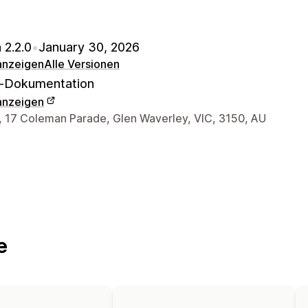
 2.2.0
•
January 30, 2026
 anzeigen
Alle Versionen
-Dokumentation
 anzeigen
r-Kontaktdaten
7, 17 Coleman Parade, Glen Waverley, VIC, 3150, AU
e