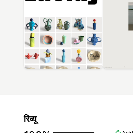
रिव्यू
Aci