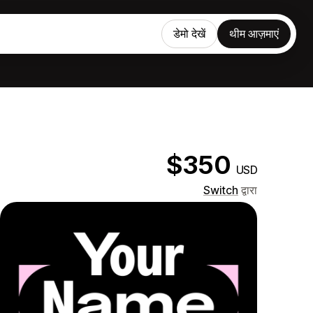
डेमो देखें
थीम आज़माएं
$350
USD
Switch
द्वारा