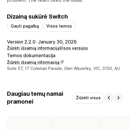
Dizainą sukūrė Switch
Gauti pagalbą
Visos temos
Version 2.2.0
•
January 30, 2026
Žiūrėti išsamią informaciją
Visos versijos
Temos dokumentacija
Žiūrėti išsamią informaciją
Kūrėjo kontaktiniai duomenys
Suite 57, 17 Coleman Parade, Glen Waverley, VIC, 3150, AU
Daugiau temų namai
Žiūrėti visus
pramonei