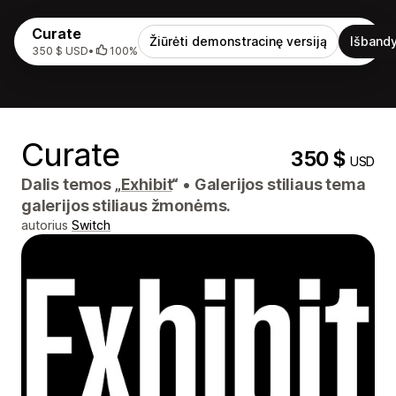
Curate
Žiūrėti demonstracinę versiją
Išbandy
350 $ USD
•
100%
Curate
350 $
USD
Dalis temos „
Exhibit
“
•
Galerijos stiliaus tema
galerijos stiliaus žmonėms.
autorius
Switch