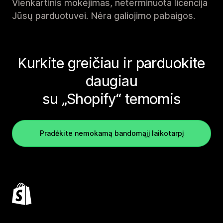
Vienkartinis mokėjimas, neterminuota licencija
Jūsų parduotuvei. Nėra galiojimo pabaigos.
Kurkite greičiau ir parduokite
daugiau
su „Shopify“ temomis
Pradėkite nemokamą bandomąjį laikotarpį