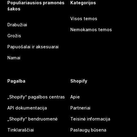
Populiariausios pramonės
Kategorijos
šakos
Visos temos
Drabužiai
Nemokamos temos
Grožis
Papuošalai ir aksesuarai
Namai
Pagalba
Shopify
„Shopify“ pagalbos centras
Apie
API dokumentacija
Partneriai
„Shopify“ bendruomenė
Teisinė informacija
Tinklaraščiai
Paslaugų būsena