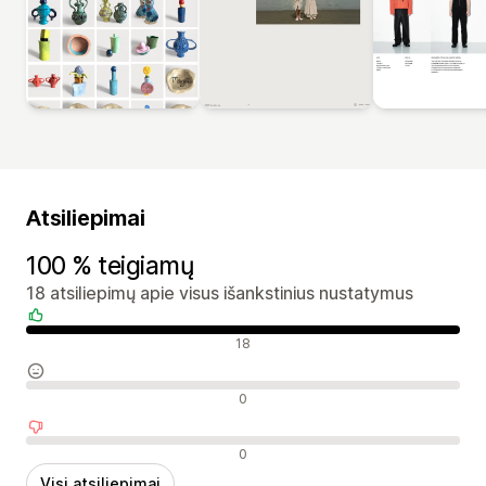
Atsiliepimai
100 % teigiamų
18 atsiliepimų apie visus išankstinius nustatymus
Teigiami atsiliepimai
18
Neutralūs atsiliepimai
0
Neigiami atsiliepimai
0
Visi atsiliepimai