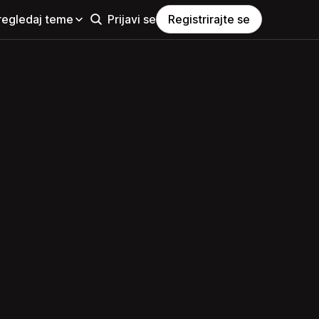
regledaj teme
Prijavi se
Registrirajte se