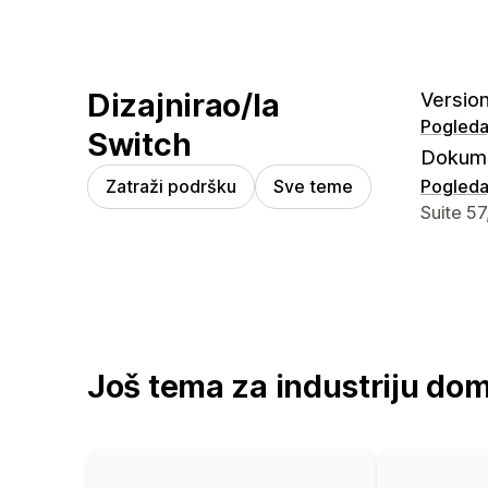
Dizajnirao/la
Version
Pogledaj
Switch
Dokume
Zatraži podršku
Sve teme
Pogledaj
Podaci z
Suite 5
Još tema za industriju do