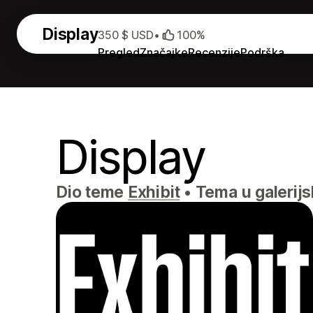
Display
350 $ USD
•
100%
Pregled
Značajke
Recenzije
Podrška
Display
Dio teme
Exhibit
•
Tema u galerijsko