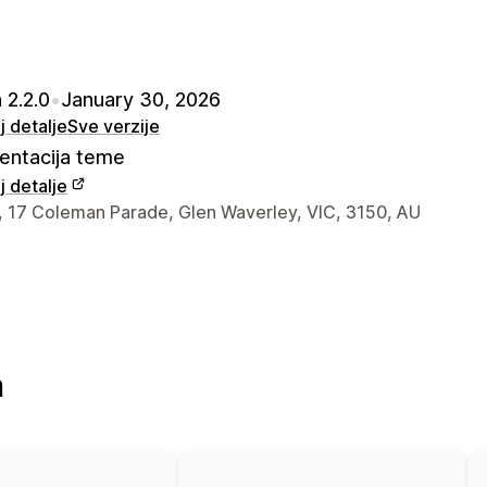
 2.2.0
•
January 30, 2026
 detalje
Sve verzije
ntacija teme
 detalje
a kontakt dizajnera
7, 17 Coleman Parade, Glen Waverley, VIC, 3150, AU
m