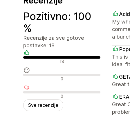
Recenzije
Pozitivno: 100
Aci
My whol
%
commer
a bunch
Recenzije za sve gotove
postavke: 18
Popu
This is
Pozitivne recenzije
18
ideal f
GET
Neutralne recenzije
0
Great 
Negativne recenzije
0
ERA
Great C
Sve recenzije
problem