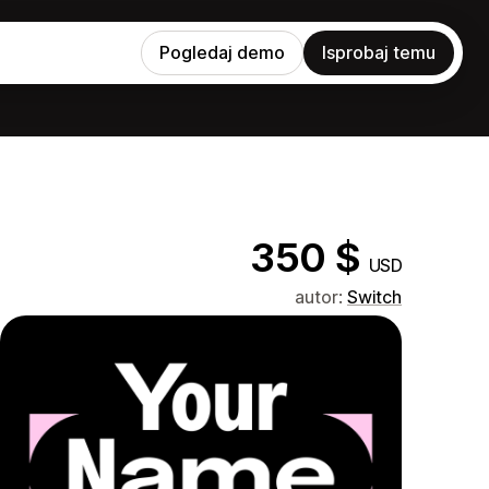
Pogledaj demo
Isprobaj temu
350 $
USD
autor:
Switch