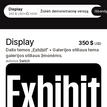
Display
Žiūrėti demonstracinę versiją
Išbandy
350 $ USD
•
100%
Display
350 $
USD
Dalis temos „
Exhibit
“
•
Galerijos stiliaus tema
galerijos stiliaus žmonėms.
autorius
Switch