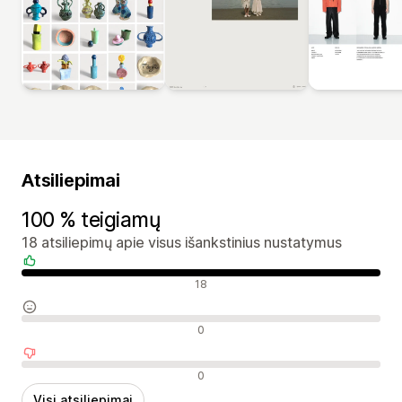
Atsiliepimai
100 % teigiamų
18 atsiliepimų apie visus išankstinius nustatymus
Teigiami atsiliepimai
18
Neutralūs atsiliepimai
0
Neigiami atsiliepimai
0
Visi atsiliepimai