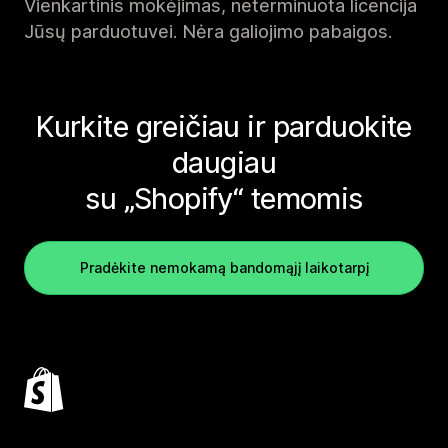
Vienkartinis mokėjimas, neterminuota licencija
Jūsų parduotuvei. Nėra galiojimo pabaigos.
Kurkite greičiau ir parduokite
daugiau
su „Shopify“ temomis
Pradėkite nemokamą bandomąjį laikotarpį