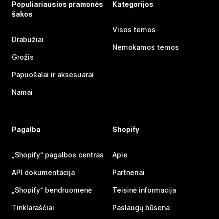
Populiariausios pramonės
Kategorijos
šakos
Visos temos
Drabužiai
Nemokamos temos
Grožis
Papuošalai ir aksesuarai
Namai
Pagalba
Shopify
„Shopify“ pagalbos centras
Apie
API dokumentacija
Partneriai
„Shopify“ bendruomenė
Teisinė informacija
Tinklaraščiai
Paslaugų būsena