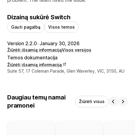
Dizainą sukūrė Switch
Gauti pagalbą
Visos temos
Version 2.2.0
•
January 30, 2026
Žiūrėti išsamią informaciją
Visos versijos
Temos dokumentacija
Žiūrėti išsamią informaciją
Kūrėjo kontaktiniai duomenys
Suite 57, 17 Coleman Parade, Glen Waverley, VIC, 3150, AU
Daugiau temų namai
Žiūrėti visus
pramonei