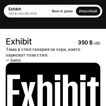
Exhibit
Вижте демо
Изпробвай
350 $ USD
•
100%
Exhibit
350 $
USD
Тема в стил галерия за хора, които
харесват този стил.
от
Switch