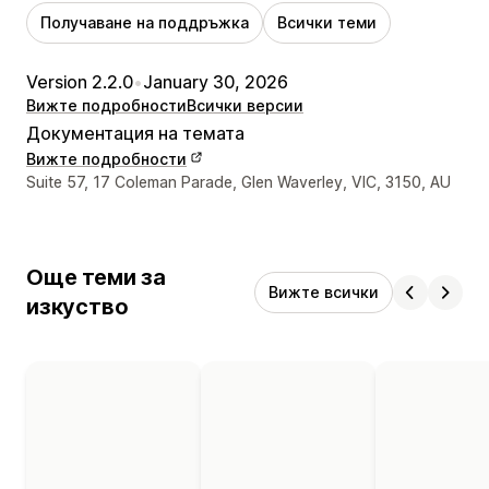
Получаване на поддръжка
Всички теми
Version 2.2.0
•
January 30, 2026
Вижте подробности
Всички версии
Документация на темата
Вижте подробности
Данни за връзка с дизайнера
Suite 57, 17 Coleman Parade, Glen Waverley, VIC, 3150, AU
Още теми за
Вижте всички
изкуство