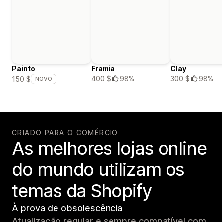
Painto
Framia
Clay
400 $
98%
300 $
98%
150 $
NOVO
CRIADO PARA O COMÉRCIO
As melhores lojas online
do mundo utilizam os
temas da Shopify
À prova de obsolescência
Atualização regular e sempre compatível com