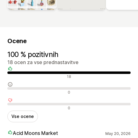
Ocene
100 % pozitivnih
18 ocen za vse prednastavitve
Pozitivne ocene
18
Nevtralne ocene
0
Negativne ocene
0
Vse ocene
Acid Moons Market
May 20, 2026