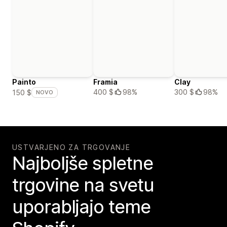
Painto
Framia
Clay
400 $
98%
300 $
98%
150 $
NOVO
USTVARJENO ZA TRGOVANJE
Najboljše spletne
trgovine na svetu
uporabljajo teme