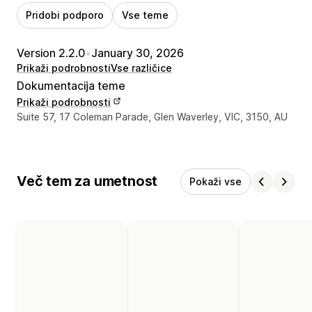
Pridobi podporo
Vse teme
Version 2.2.0
•
January 30, 2026
Prikaži podrobnosti
Vse različice
Dokumentacija teme
Prikaži podrobnosti
Podatki za stik z oblikovalcem
Suite 57, 17 Coleman Parade, Glen Waverley, VIC, 3150, AU
Več tem za umetnost
Pokaži vse