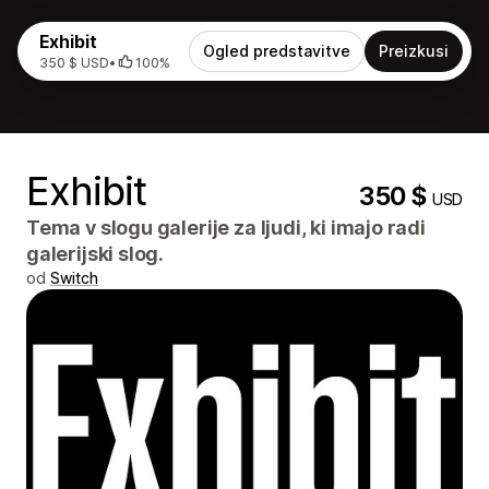
Exhibit
Ogled predstavitve
Preizkusi
350 $ USD
•
100%
Exhibit
350 $
USD
Tema v slogu galerije za ljudi, ki imajo radi
galerijski slog.
od
Switch