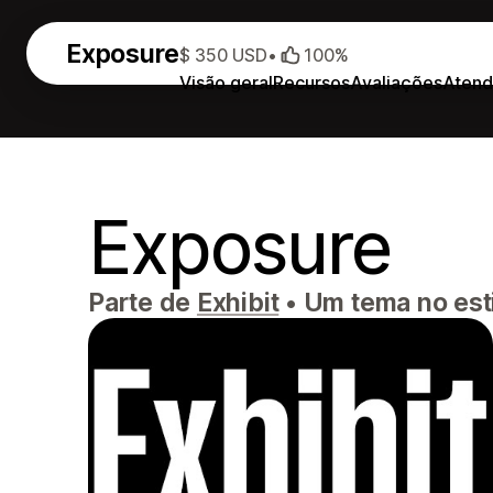
Exposure
$ 350 USD
•
100%
Visão geral
Recursos
Avaliações
Atend
Exposure
Parte de
Exhibit
•
Um tema no estil