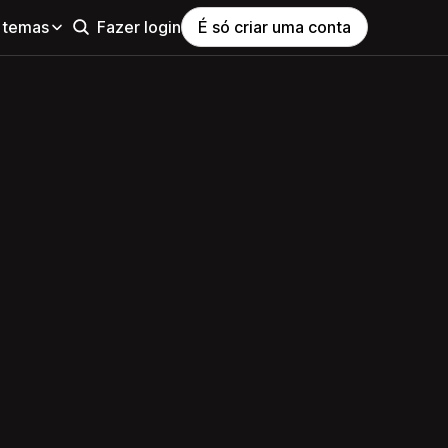
 temas
Fazer login
É só criar uma conta