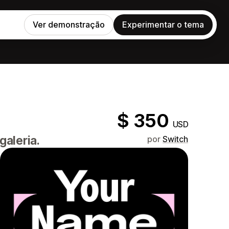
Ver demonstração
Experimentar o tema
$ 350
USD
galeria.
por
Switch