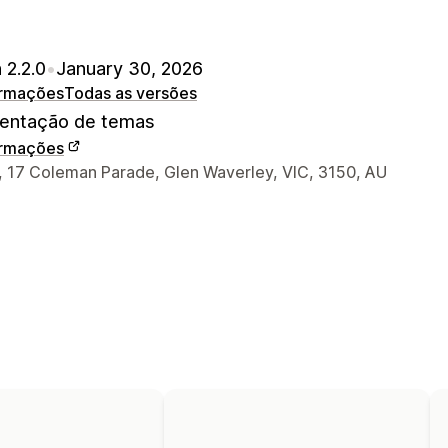
 2.2.0
•
January 30, 2026
ormações
Todas as versões
ntação de temas
ormações
ções de contato do designer
7, 17 Coleman Parade, Glen Waverley, VIC, 3150, AU