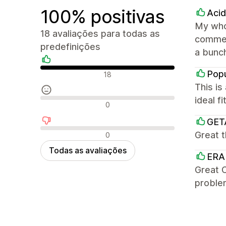
100% positivas
Aci
My whol
18 avaliações para todas as
commer
predefinições
a bunch
Avaliações positivas
Popu
18
This is
ideal f
Avaliações neutras
0
GET
Avaliações negativas
Great 
0
Todas as avaliações
ERA
Great C
problem