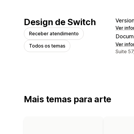
Design de Switch
Version
Ver inf
Receber atendimento
Docume
Ver inf
Todos os temas
Informa
Suite 5
Mais temas para arte