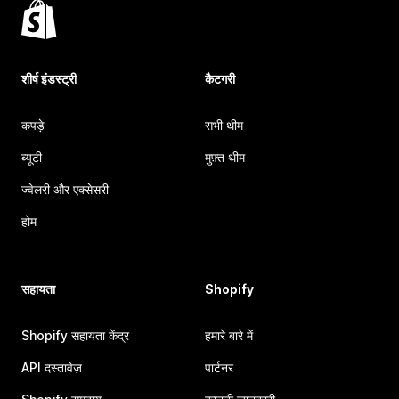
शीर्ष इंडस्ट्री
कैटगरी
कपड़े
सभी थीम
ब्यूटी
मुफ़्त थीम
ज्वेलरी और एक्सेसरी
होम
सहायता
Shopify
Shopify सहायता केंद्र
हमारे बारे में
API दस्तावेज़
पार्टनर