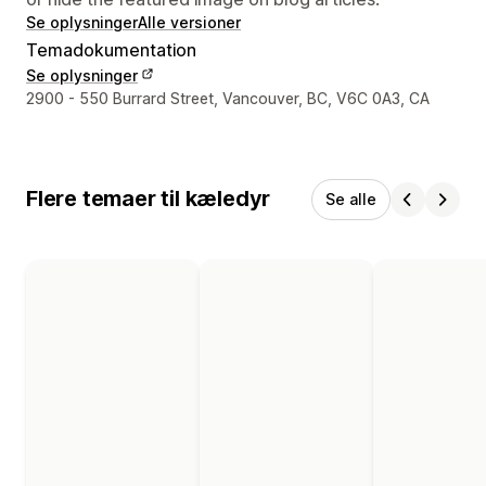
Se oplysninger
Alle versioner
Temadokumentation
Se oplysninger
Se kontaktoplysninger
2900 - 550 Burrard Street, Vancouver, BC, V6C 0A3, CA
Flere temaer til kæledyr
Se alle