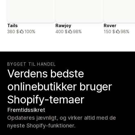
Tails
Rawjoy
Rover
380 $
100%
400 $
98%
150 $
98%
BYGGET TIL HANDEL
Verdens bedste
onlinebutikker bruger
Shopify-temaer
Fremtidssikret
Opdateres jævnligt, og virker altid med de
nyeste Shopify-funktioner.