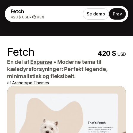
Fetch
Se demo
Prøv
420 $ USD
•
93%
Fetch
420 $
USD
En del af
Expanse
•
Moderne tema til
kæledyrsforsyninger: Perfekt legende,
minimalistisk og fleksibelt.
af
Archetype Themes