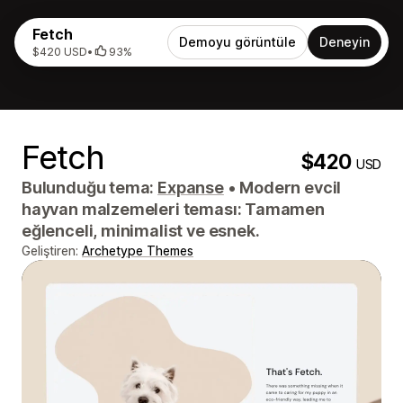
Fetch
Demoyu görüntüle
Deneyin
$420 USD
•
93%
Fetch
$420
USD
Bulunduğu tema:
Expanse
•
Modern evcil
hayvan malzemeleri teması: Tamamen
eğlenceli, minimalist ve esnek.
Geliştiren:
Archetype Themes