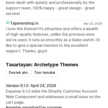
been dealt with quickly and professionally by the
support team. 100% happy - great design - great
service!
Tapetenshop.lv
Apr 23, 2026
I love this theme!! It’s attractive and offers a wealth
of high-quality features, unlike the previous ones
we’ve used. It runs as smoothly as a Swiss watch. I’d
like to give a special mention to the excellent
support. Thanks, guys!
Tasarlayan: Archetype Themes
Destek alın
Tüm temalar
Version 9.1.0
•
April 24, 2026
Expanse 9.1.0 adds the Shopify Customer Account
Web Component and addresses a small issue on the
cart page.
Ayrıntıları görüntüle
Tüm sürümler