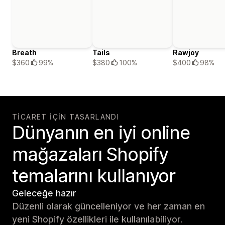
Breath
Tails
Rawjoy
$360
99%
$380
100%
$400
98%
TICARET IÇIN TASARLANDI
Dünyanın en iyi online
mağazaları Shopify
temalarını kullanıyor
Geleceğe hazır
Düzenli olarak güncelleniyor ve her zaman en
yeni Shopify özellikleri ile kullanılabiliyor.