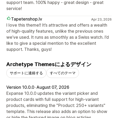
support team. 100% happy - great design - great
service!
Tapetenshop.lv
Apr 23, 2026
I love this theme!! It’s attractive and offers a wealth
of high-quality features, unlike the previous ones
we’ve used. It runs as smoothly as a Swiss watch. I’d
like to give a special mention to the excellent
support. Thanks, guys!
Archetype Themesによるデザイン
サポートに連絡する
すべてのテーマ
Version 10.0.0
•
August 07, 2026
Expanse 10.0.0 updates the variant picker and
product cards with full support for high-variant
products, eliminating the "Product: 250+ variants"
template. This release also adds an option to show
or hide the featured image on blog articles.