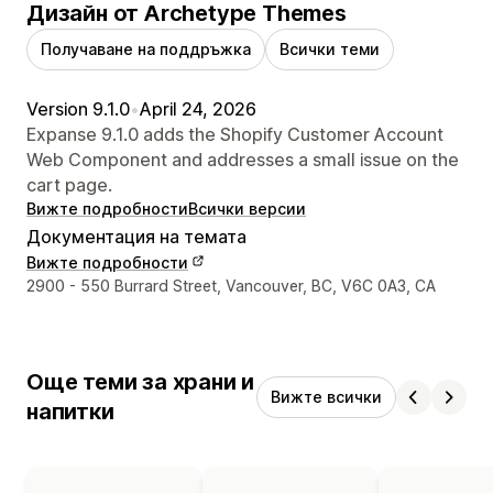
Дизайн от Archetype Themes
Получаване на поддръжка
Всички теми
Version 9.1.0
•
April 24, 2026
Expanse 9.1.0 adds the Shopify Customer Account
Web Component and addresses a small issue on the
cart page.
Вижте подробности
Всички версии
Документация на темата
Вижте подробности
Данни за връзка с дизайнера
2900 - 550 Burrard Street, Vancouver, BC, V6C 0A3, CA
Още теми за храни и
Вижте всички
напитки