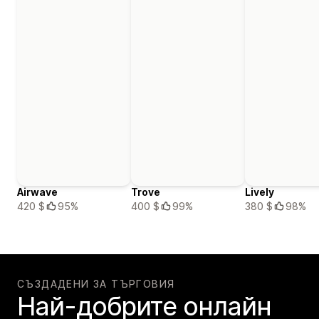
Airwave
Trove
Lively
420 $
95%
400 $
99%
380 $
98%
СЪЗДАДЕНИ ЗА ТЪРГОВИЯ
Най-добрите онлайн