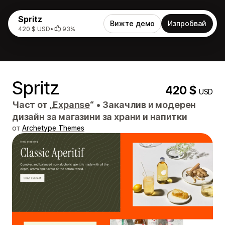
Spritz
Вижте демо
Изпробвай
420 $ USD
•
93%
Spritz
420 $
USD
Част от „
Expanse
“
•
Закачлив и модерен
дизайн за магазини за храни и напитки
от
Archetype Themes