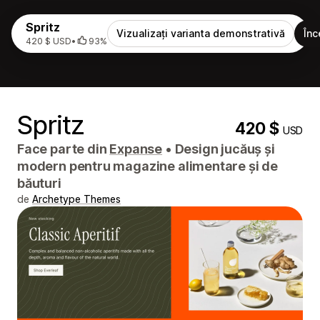
Spritz
Vizualizați varianta demonstrativă
Înc
420 $ USD
•
93%
Spritz
420 $
USD
Face parte din
Expanse
•
Design jucăuș și
modern pentru magazine alimentare și de
băuturi
de
Archetype Themes