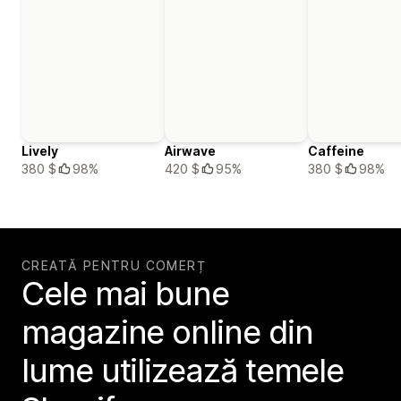
Lively
Airwave
Caffeine
380 $
98%
420 $
95%
380 $
98%
CREATĂ PENTRU COMERȚ
Cele mai bune
magazine online din
lume utilizează temele