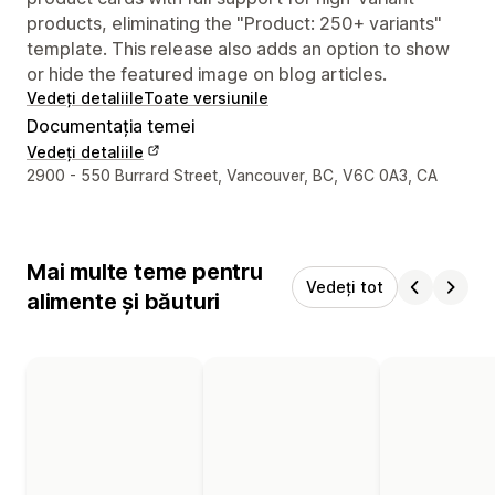
products, eliminating the "Product: 250+ variants"
template. This release also adds an option to show
or hide the featured image on blog articles.
Vedeți detaliile
Toate versiunile
Documentația temei
Vedeți detaliile
Detaliile de contact ale designerului
2900 - 550 Burrard Street, Vancouver, BC, V6C 0A3, CA
Mai multe teme pentru
Vedeți tot
alimente și băuturi