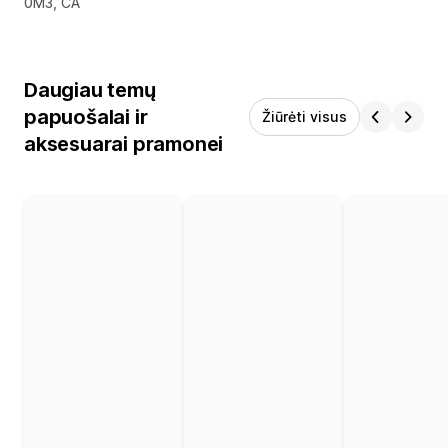
0M3, CA
Daugiau temų
papuošalai ir
Žiūrėti visus
aksesuarai pramonei