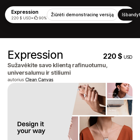
Expression
Žiūrėti demonstracinę versiją
Išbandyt
220 $ USD
•
90%
Expression
220 $
USD
Sužavėkite savo klientą rafinuotumu,
universalumu ir stiliumi
autorius
Clean Canvas