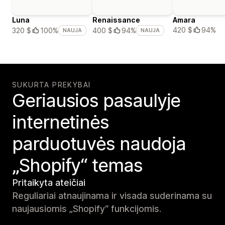
Luna
Renaissance
Amara
420 $
94%
320 $
100%
400 $
94%
NAUJA
NAUJA
SUKURTA PREKYBAI
Geriausios pasaulyje
internetinės
parduotuvės naudoja
„Shopify“ temas
Pritaikyta ateičiai
Reguliariai atnaujinama ir visada suderinama su
naujausiomis „Shopify“ funkcijomis.