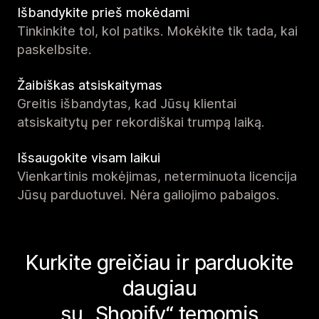
Išbandykite prieš mokėdami
Tinkinkite tol, kol patiks. Mokėkite tik tada, kai
paskelbsite.
Žaibiškas atsiskaitymas
Greitis išbandytas, kad Jūsų klientai
atsiskaitytų per rekordiškai trumpą laiką.
Išsaugokite visam laikui
Vienkartinis mokėjimas, neterminuota licencija
Jūsų parduotuvei. Nėra galiojimo pabaigos.
Kurkite greičiau ir parduokite
daugiau
su „Shopify“ temomis