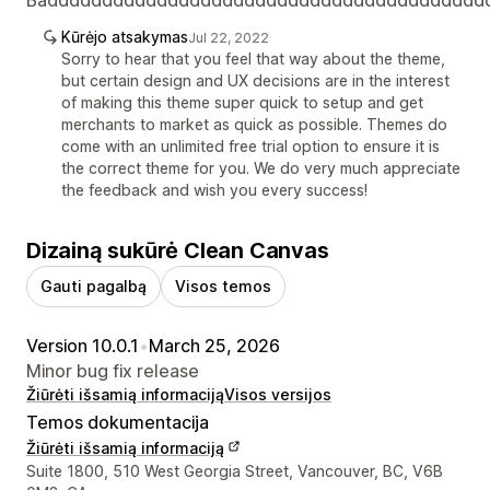
Kūrėjo atsakymas
Jul 22, 2022
Sorry to hear that you feel that way about the theme,
but certain design and UX decisions are in the interest
of making this theme super quick to setup and get
merchants to market as quick as possible. Themes do
come with an unlimited free trial option to ensure it is
the correct theme for you. We do very much appreciate
the feedback and wish you every success!
Dizainą sukūrė Clean Canvas
Gauti pagalbą
Visos temos
Version 10.0.1
•
March 25, 2026
Minor bug fix release
Žiūrėti išsamią informaciją
Visos versijos
Temos dokumentacija
Žiūrėti išsamią informaciją
Kūrėjo kontaktiniai duomenys
Suite 1800, 510 West Georgia Street, Vancouver, BC, V6B