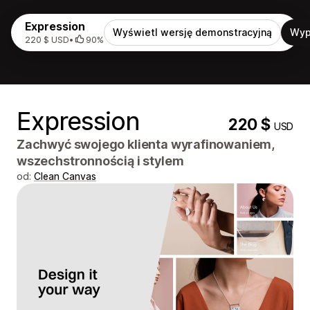
Expression
Wyświetl wersję demonstracyjną
Wyp
220 $ USD
•
90%
Expression
220 $
USD
Zachwyć swojego klienta wyrafinowaniem,
wszechstronnością i stylem
od:
Clean Canvas