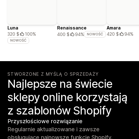
Luna
Renaissance
Amara
320 $
100%
420 $
94%
400 $
94%
NOWOŚĆ
NOWOŚĆ
STWORZONE Z MYŚLĄ O SPRZEDAŻY
Najlepsze na świecie
sklepy online korzystają
z szablonów Shopify
Przyszłościowe rozwiązanie
Regularnie aktualizowane i zawsze
obsługujące najnowsze funkcje Shopify.