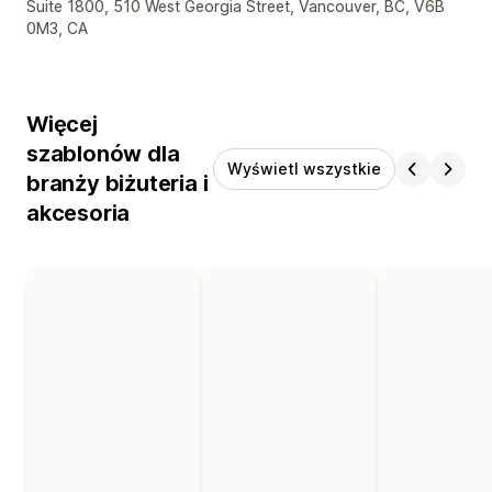
Dane kontaktowe projektanta
Suite 1800, 510 West Georgia Street, Vancouver, BC, V6B
0M3, CA
Więcej
szablonów dla
Wyświetl wszystkie
branży biżuteria i
akcesoria