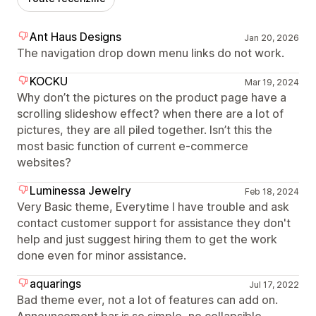
Ant Haus Designs
Jan 20, 2026
The navigation drop down menu links do not work.
KOCKU
Mar 19, 2024
Why don’t the pictures on the product page have a
scrolling slideshow effect? when there are a lot of
pictures, they are all piled together. Isn’t this the
most basic function of current e-commerce
websites?
Luminessa Jewelry
Feb 18, 2024
Very Basic theme, Everytime I have trouble and ask
contact customer support for assistance they don't
help and just suggest hiring them to get the work
done even for minor assistance.
aquarings
Jul 17, 2022
Bad theme ever, not a lot of features can add on.
Announcement bar is so simple, no collapsible