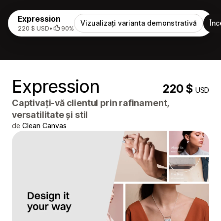
Expression
Vizualizați varianta demonstrativă
Înc
220 $ USD
•
90%
Expression
220 $
USD
Captivați-vă clientul prin rafinament,
versatilitate și stil
de
Clean Canvas