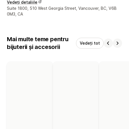
Vedeți detaliile
Detaliile de contact ale designerului
Suite 1800, 510 West Georgia Street, Vancouver, BC, V6B
0M3, CA
Mai multe teme pentru
Vedeți tot
bijuterii și accesorii