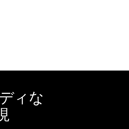
ーディな
現