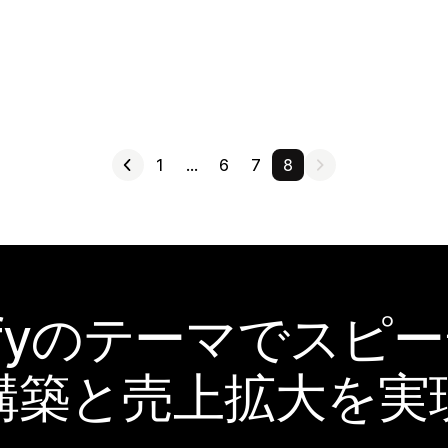
1
…
6
7
8
pifyのテーマでスピ
構築と売上拡大を実