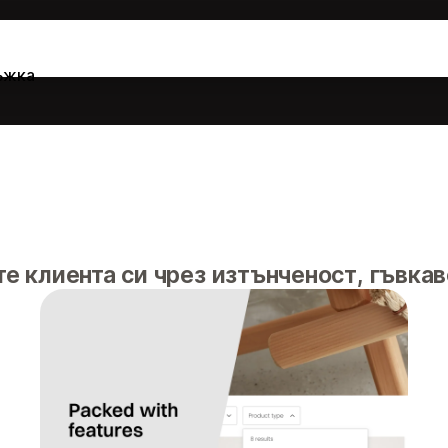
ъжка
е клиента си чрез изтънченост, гъвкав