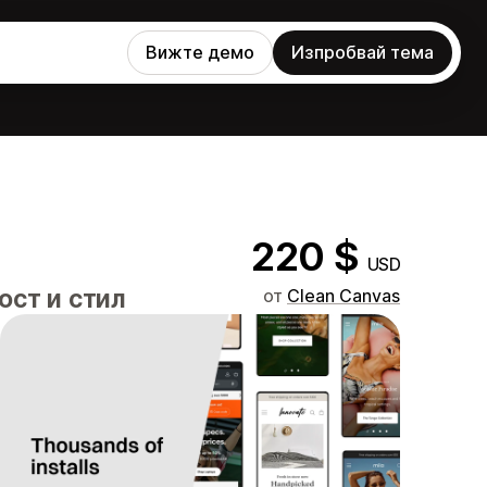
Вижте демо
Изпробвай тема
220 $
USD
ост и стил
от
Clean Canvas