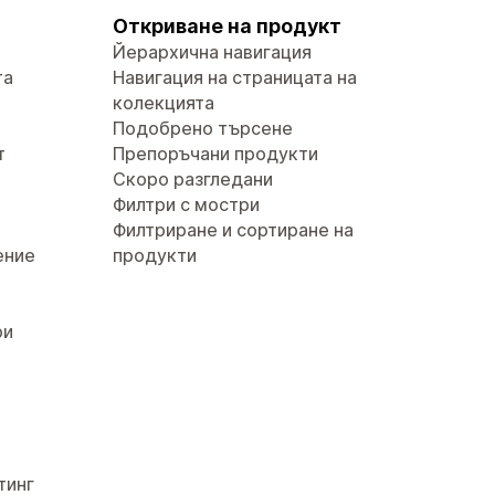
Откриване на продукт
Йерархична навигация
та
Навигация на страницата на
колекцията
Подобрено търсене
т
Препоръчани продукти
Скоро разгледани
Филтри с мостри
Филтриране и сортиране на
ение
продукти
ри
тинг