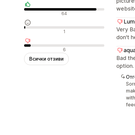
picture
websit
Положителни отзиви
64
Lum
Very Ba
Неутрални отзиви
1
don't h
Отрицателни отзиви
6
aqua
Bad the
Всички отзиви
optio
Отг
Sorr
mak
with
fee