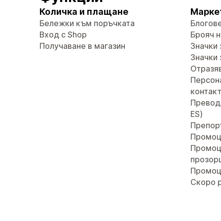
Количка и плащане
Марке
Бележки към поръчката
Блогов
Вход с Shop
Брояч н
Получаване в магазин
Значки 
Значки 
Отразяв
Персон
контак
Преводи 
ES)
Препор
Промоц
Промоц
прозор
Промоц
Скоро 