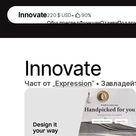
Innovate
220 $ USD
•
90%
Общ преглед
Функции
Отзиви
Поддр
Innovate
Част от „
Expression
“
•
Завладейт