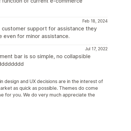
sic function of current e-commerce
Feb 18, 2024
t customer support for assistance they
e even for minor assistance.
Jul 17, 2022
ent bar is so simple, no collapsible
dddddddd
n design and UX decisions are in the interest of
market as quick as possible. Themes do come
theme for you. We do very much appreciate the