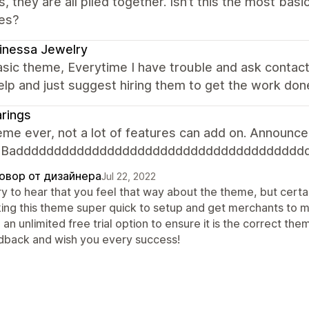
s, they are all piled together. Isn’t this the most ba
es?
inessa Jewelry
sic theme, Everytime I have trouble and ask contac
elp and just suggest hiring them to get the work don
rings
me ever, not a lot of features can add on. Announcem
n. Badddddddddddddddddddddddddddddddddddddd
овор от дизайнера
Jul 22, 2022
y to hear that you feel that way about the theme, but certai
ing this theme super quick to setup and get merchants to 
 an unlimited free trial option to ensure it is the correct 
dback and wish you every success!