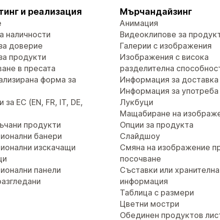
тинг и реализация
Мърчандайзинг
е
Анимация
а наличности
Видеоклипове за продук
за доверие
Галерии с изображения
за продукти
Изображения с висока
ане в пресата
разделителна способнос
ализирана форма за
Информация за доставка
т
Информация за употреба
за ЕС (EN, FR, IT, DE,
Лукбуци
Мащабиране на изображ
ъчани продукти
Опции за продукта
ионални банери
Слайдшоу
ионални изскачащи
Смяна на изображение п
ци
посочване
ионални панели
Съставки или хранителна
разгледани
информация
Таблица с размери
Цветни мостри
Обединен продуктов лис