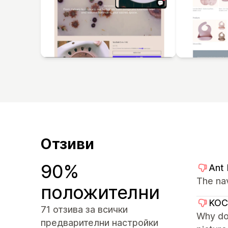
Отзиви
90%
Ant
The na
положителни
KO
71 отзива за всички
Why don
предварителни настройки