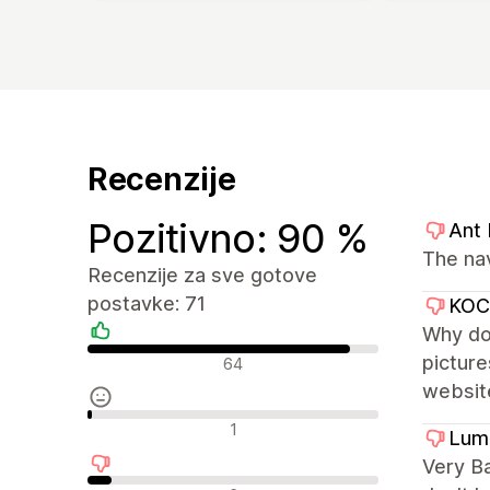
Recenzije
Pozitivno: 90 %
Ant
The na
Recenzije za sve gotove
postavke: 71
KO
Why don
Pozitivne recenzije
picture
64
websit
Neutralne recenzije
1
Lum
Very Ba