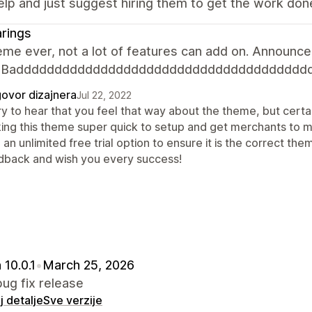
elp and just suggest hiring them to get the work don
rings
me ever, not a lot of features can add on. Announcem
n. Badddddddddddddddddddddddddddddddddddddd
ovor dizajnera
Jul 22, 2022
y to hear that you feel that way about the theme, but certai
ing this theme super quick to setup and get merchants to 
 an unlimited free trial option to ensure it is the correct 
dback and wish you every success!
 10.0.1
•
March 25, 2026
ug fix release
 detalje
Sve verzije