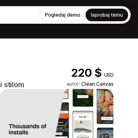
Pogledaj demo
Isprobaj temu
220 $
USD
i stilom
autor:
Clean Canvas