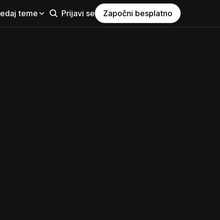
ledaj teme
Prijavi se
Započni besplatno