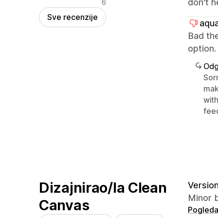
Negativne recenzije
don't h
6
Sve recenzije
aqua
Bad the
optio
Odg
Sorr
mak
with
fee
Dizajnirao/la Clean
Version
Minor b
Canvas
Pogledaj