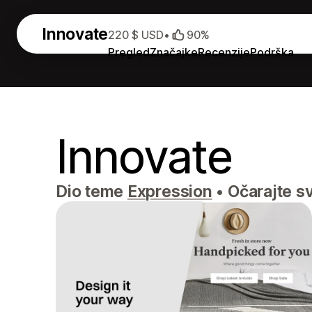
Innovate
220 $ USD
•
90%
Pregled
Značajke
Recenzije
Podrška
Innovate
Dio teme
Expression
•
Očarajte sv