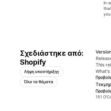
in-a
tha
you
Σχεδιάστηκε από:
Version
Release
Shopify
This r
What's
Λήψη υποστήριξης
Προβολ
Όλα τα θέματα
Τεκμηρ
Προβολ
Στοιχεί
151 O’C