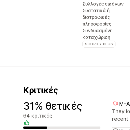
Συλλογές εικόνων
Συστατικά ή
διατροφικές
πληροφορίες
Συνδυασμένη
καταχώριση
SHOPIFY PLUS
Κριτικές
31% θετικές
M-A
They ke
64 κριτικές
recent 