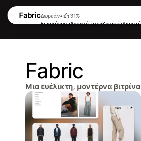
Fabric
Δωρεάν
•
31%
Επισκόπηση
Δυνατότητες
Κριτικές
Υποστή
Fabric
Μια ευέλικτη, μοντέρνα βιτρίνα