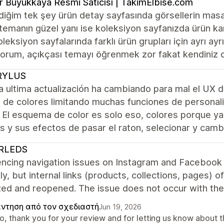
r Büyükkaya Resmi Satıcısı | TakimElbise.com
ğim tek şey ürün detay sayfasında görsellerin masa
 temanın güzel yanı ise koleksiyon sayfanızda ürün kar
koleksiyon sayfalarında farklı ürün grupları için ayrı a
yorum, açıkçası temayı öğrenmek zor fakat kendiniz de
RYLUS
a ultima actualización ha cambiando para mal el UX de
 de colores limitando muchas funciones de personaliz
. El esquema de color es solo eso, colores porque ya
 y sus efectos de pasar el raton, selecionar y camb
RLEDS
encing navigation issues on Instagram and Facebook
ly, but internal links (products, collections, pages) of
zed and reopened. The issue does not occur with th
ντηση από τον σχεδιαστή
Jun 19, 2026
lo, thank you for your review and for letting us know about 