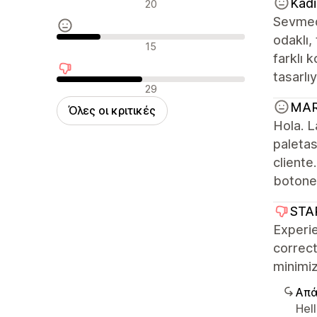
Θετικές κριτικές
Kadi
20
Sevmedi
odaklı,
Ουδέτερες κριτικές
15
farklı 
tasarlı
Αρνητικές κριτικές
29
MA
Όλες οι κριτικές
Hola. L
paletas
cliente
botones
STA
Experi
correct
minimi
Απά
Hel