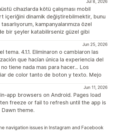
Jul 8, 2026
üstü cihazlarda kötü çalışması mobil
t içeriğini dinamik değiştirebilmektir, bunu
yrı tasarlıyorum, kampanyalarımıza özel
 bir şeyler katabilirseniz güzel gibi
Jun 25, 2026
l tema. 4.1.1. Eliminaron o cambiaron las
ación que hacían única la experiencia del
 no tiene nada mas para hacer... Los
iar de color tanto de boton y texto. Mejo
Jun 11, 2026
 in-app browsers on Android. Pages load
ten freeze or fail to refresh until the app is
e Dawn theme.
the navigation issues in Instagram and Facebook