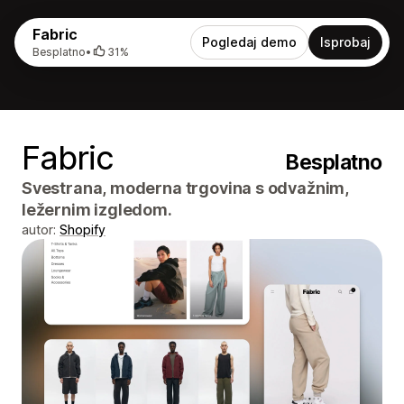
Fabric
Pogledaj demo
Isprobaj
Besplatno
•
31%
Fabric
Besplatno
Svestrana, moderna trgovina s odvažnim,
ležernim izgledom.
autor:
Shopify