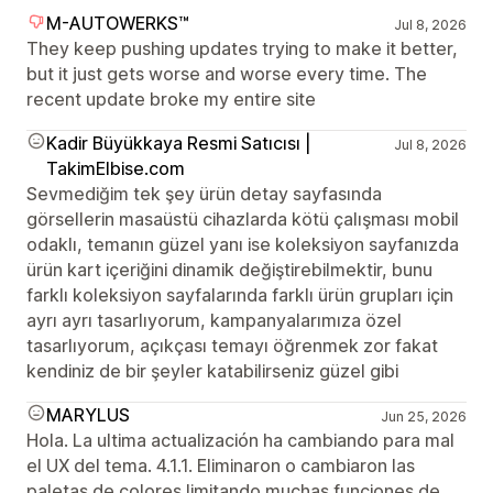
M-AUTOWERKS™
Jul 8, 2026
They keep pushing updates trying to make it better,
but it just gets worse and worse every time. The
recent update broke my entire site
Kadir Büyükkaya Resmi Satıcısı |
Jul 8, 2026
TakimElbise.com
Sevmediğim tek şey ürün detay sayfasında
görsellerin masaüstü cihazlarda kötü çalışması mobil
odaklı, temanın güzel yanı ise koleksiyon sayfanızda
ürün kart içeriğini dinamik değiştirebilmektir, bunu
farklı koleksiyon sayfalarında farklı ürün grupları için
ayrı ayrı tasarlıyorum, kampanyalarımıza özel
tasarlıyorum, açıkçası temayı öğrenmek zor fakat
kendiniz de bir şeyler katabilirseniz güzel gibi
MARYLUS
Jun 25, 2026
Hola. La ultima actualización ha cambiando para mal
el UX del tema. 4.1.1. Eliminaron o cambiaron las
paletas de colores limitando muchas funciones de