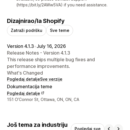
(https://bit.ly/2AWw5VA) if you need assistance.
Dizajnirao/la Shopify
Zatraži podršku
Sve teme
Version 4.1.3
•
July 16, 2026
Release Notes - Version 4.1.3
This release ships multiple bug fixes and
performance improvements.
What's Changed
Pogledaj detalje
Sve verzije
Dokumentacija teme
Pogledaj detalje
Podaci za kontakt dizajnera
151 O’Connor St, Ottawa, ON, ON, CA
Još tema za industriju
Pogledaj sve