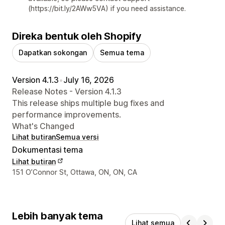
(https://bit.ly/2AWw5VA) if you need assistance.
Direka bentuk oleh Shopify
Dapatkan sokongan
Semua tema
Version 4.1.3
•
July 16, 2026
Release Notes - Version 4.1.3
This release ships multiple bug fixes and
performance improvements.
What's Changed
Lihat butiran
Semua versi
Dokumentasi tema
Lihat butiran
Butiran perhubungan pereka bentuk
151 O’Connor St, Ottawa, ON, ON, CA
Lebih banyak tema
Lihat semua