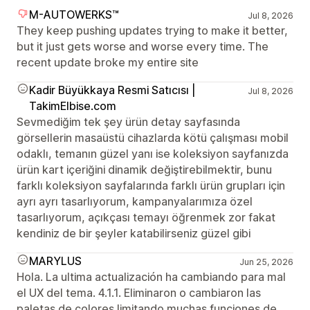
M-AUTOWERKS™
Jul 8, 2026
They keep pushing updates trying to make it better,
but it just gets worse and worse every time. The
recent update broke my entire site
Kadir Büyükkaya Resmi Satıcısı |
Jul 8, 2026
TakimElbise.com
Sevmediğim tek şey ürün detay sayfasında
görsellerin masaüstü cihazlarda kötü çalışması mobil
odaklı, temanın güzel yanı ise koleksiyon sayfanızda
ürün kart içeriğini dinamik değiştirebilmektir, bunu
farklı koleksiyon sayfalarında farklı ürün grupları için
ayrı ayrı tasarlıyorum, kampanyalarımıza özel
tasarlıyorum, açıkçası temayı öğrenmek zor fakat
kendiniz de bir şeyler katabilirseniz güzel gibi
MARYLUS
Jun 25, 2026
Hola. La ultima actualización ha cambiando para mal
el UX del tema. 4.1.1. Eliminaron o cambiaron las
paletas de colores limitando muchas funciones de