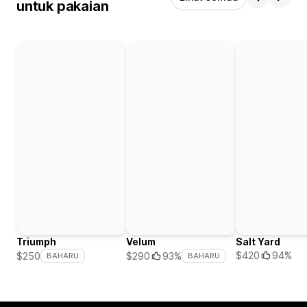
untuk pakaian
Triumph
Velum
Salt Yard
$420
94%
$250
$290
93%
BAHARU
BAHARU