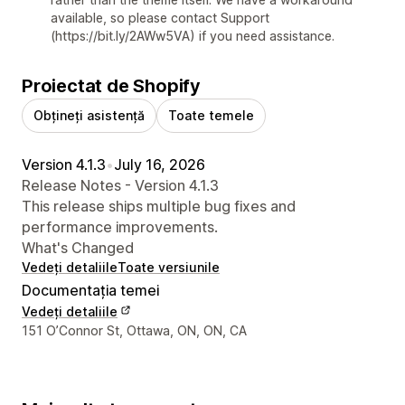
available, so please contact Support
(https://bit.ly/2AWw5VA) if you need assistance.
Proiectat de Shopify
Obțineți asistență
Toate temele
Version 4.1.3
•
July 16, 2026
Release Notes - Version 4.1.3
This release ships multiple bug fixes and
performance improvements.
What's Changed
Vedeți detaliile
Toate versiunile
Documentația temei
Vedeți detaliile
Detaliile de contact ale designerului
151 O’Connor St, Ottawa, ON, ON, CA