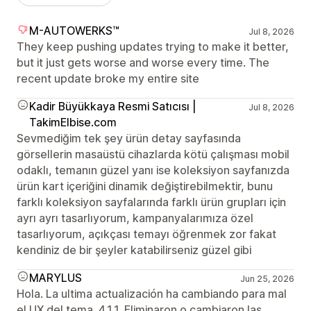
M-AUTOWERKS™
Jul 8, 2026
They keep pushing updates trying to make it better,
but it just gets worse and worse every time. The
recent update broke my entire site
Kadir Büyükkaya Resmi Satıcısı |
Jul 8, 2026
TakimElbise.com
Sevmediğim tek şey ürün detay sayfasında
görsellerin masaüstü cihazlarda kötü çalışması mobil
odaklı, temanın güzel yanı ise koleksiyon sayfanızda
ürün kart içeriğini dinamik değiştirebilmektir, bunu
farklı koleksiyon sayfalarında farklı ürün grupları için
ayrı ayrı tasarlıyorum, kampanyalarımıza özel
tasarlıyorum, açıkçası temayı öğrenmek zor fakat
kendiniz de bir şeyler katabilirseniz güzel gibi
MARYLUS
Jun 25, 2026
Hola. La ultima actualización ha cambiando para mal
el UX del tema. 4.1.1. Eliminaron o cambiaron las