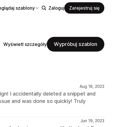
eglądaj szablony
Zaloguj
Zarejestruj się
Wypróbuj szablon
Wyświetl szczegóły
Aug 18, 2023
gn! I accidentally deleted a snippet and
issue and was done so quickly! Truly
Jun 19, 2023