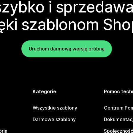
zybko i sprzedawa
ęki szablonom Sho
Uruchom darmową wersję próbną
e
Kategorie
Pomoc tech
Wszystkie szablony
Centrum Pom
Darmowe szablony
Dokumentacj
oria
Społeczność