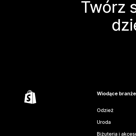
Twórz s
dzi
Wiodące branż
Odzież
Uroda
Biżuteria i akces