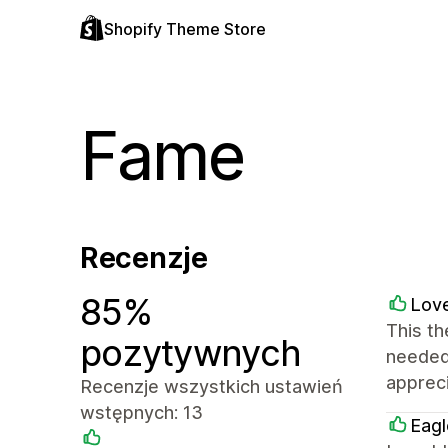
Shopify Theme Store
Fame
Recenzje
85%
Love
This th
pozytywnych
needed 
appreci
Recenzje wszystkich ustawień
wstępnych: 13
Eagl