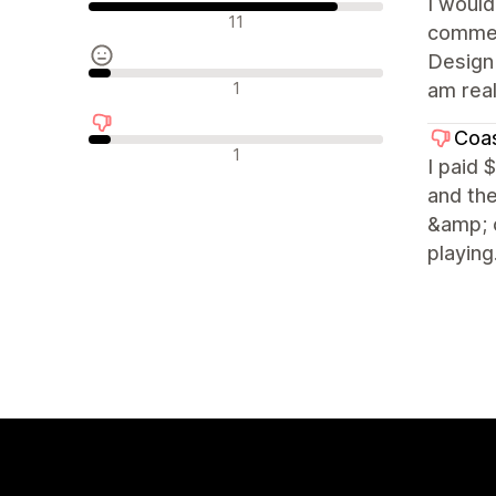
I woul
Pozytywne recenzje
11
commerc
Design 
Neutralne recenzje
1
am real
Coas
Negatywne recenzje
1
I paid 
and the
&amp; c
playing