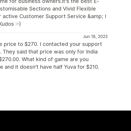
e for business owners.it's the best E-
stomisable Sections and Vivid Flexible
ir active Customer Support Service &amp; I
Kudos :-)
Jun 18, 2023
e price to $270. I contacted your support
 They said that price was only for India
 $270.00. What kind of game are you
e and it doesn't have half Yuva for $210.