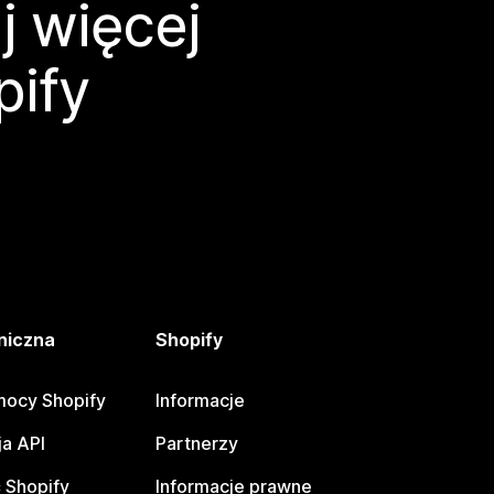
j więcej
pify
niczna
Shopify
ocy Shopify
Informacje
a API
Partnerzy
 Shopify
Informacje prawne