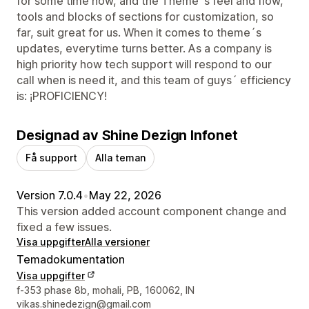
for some time now, and the Theme´s feel and flow,
tools and blocks of sections for customization, so
far, suit great for us. When it comes to theme´s
updates, everytime turns better. As a company is
high priority how tech support will respond to our
call when is need it, and this team of guys´ efficiency
is: ¡PROFICIENCY!
Designad av Shine Dezign Infonet
Få support
Alla teman
Version 7.0.4
•
May 22, 2026
This version added account component change and
fixed a few issues.
Visa uppgifter
Alla versioner
Temadokumentation
Visa uppgifter
Designerns kontaktuppgifter
f-353 phase 8b, mohali, PB, 160062, IN
vikas.shinedezign@gmail.com