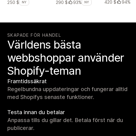
420 $
94%
250 $
290 $
93%
NY
NY
SKAPADE FÖR HANDEL
Världens bästa
webbshoppar använder
Shopify-teman
Framtidssäkrat
Regelbundna uppdateringar och fungerar alltid
med Shopifys senaste funktioner.
Testa innan du betalar
Anpassa tills du gillar det. Betala först när du
publicerar.