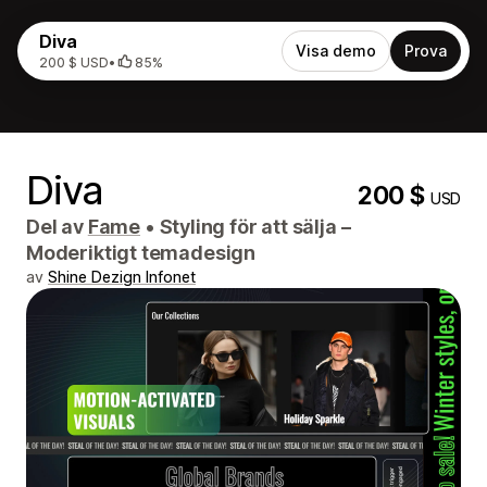
Diva
Visa demo
Prova
200 $ USD
•
85%
Diva
200 $
USD
Del av
Fame
•
Styling för att sälja –
Moderiktigt temadesign
av
Shine Dezign Infonet