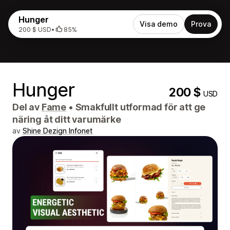
Hunger
Visa demo
Prova
200 $ USD
•
85%
Hunger
200 $
USD
Del av
Fame
•
Smakfullt utformad för att ge
näring åt ditt varumärke
av
Shine Dezign Infonet