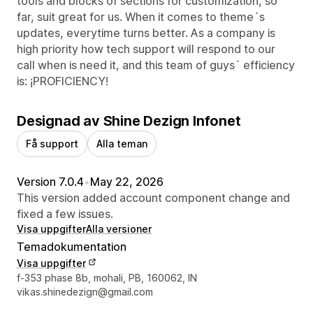
tools and blocks of sections for customization, so
far, suit great for us. When it comes to theme´s
updates, everytime turns better. As a company is
high priority how tech support will respond to our
call when is need it, and this team of guys´ efficiency
is: ¡PROFICIENCY!
Designad av Shine Dezign Infonet
Få support
Alla teman
Version 7.0.4
•
May 22, 2026
This version added account component change and
fixed a few issues.
Visa uppgifter
Alla versioner
Temadokumentation
Visa uppgifter
Designerns kontaktuppgifter
f-353 phase 8b, mohali, PB, 160062, IN
vikas.shinedezign@gmail.com