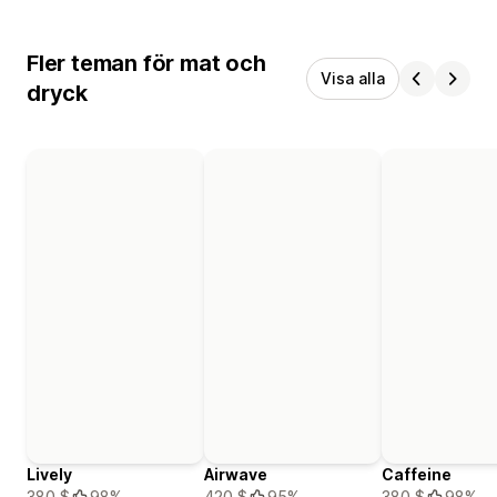
Fler teman för mat och
Visa alla
dryck
Lively
Airwave
Caffeine
380 $
98%
420 $
95%
380 $
98%