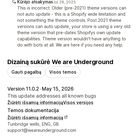
Kūrėjo atsakymas
Jul 28, 2025
This is incorrect. Older (pre-2021) theme versions can
not auto update - this is a Shopify wide limitation and
not something the theme controls. Post 2021 theme
versions can auto update, your store is using a very old
theme version that pre-dates Shopifys own update
capabilities. Theme version wouldn't have anything to
do with bots at all. We are here if you need any help.
Dizainą sukūrė We are Underground
Gauti pagalbą
Visos temos
Version 11.0.2
•
May 15, 2026
This update addresses all known bugs
Žiūrėti išsamią informaciją
Visos versijos
Temos dokumentacija
Žiūrėti išsamią informaciją
Kūrėjo kontaktiniai duomenys
Tunbridge wells, ENG, GB
support@weareunderground.com