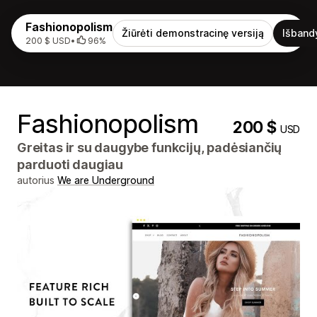
Fashionopolism
Žiūrėti demonstracinę versiją
Išband
200 $ USD
•
96%
Fashionopolism
200 $
USD
Greitas ir su daugybe funkcijų, padėsiančių
parduoti daugiau
autorius
We are Underground