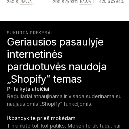
420 $
94%
250 $
290 $
93%
NAUJA
NAUJA
SUKURTA PREKYBAI
Geriausios pasaulyje
internetinės
parduotuvės naudoja
„Shopify“ temas
Pritaikyta ateičiai
Reguliariai atnaujinama ir visada suderinama su
naujausiomis „Shopify“ funkcijomis.
Išbandykite prieš mokėdami
Tinkinkite tol, kol patiks. Mokėkite tik tada, kai