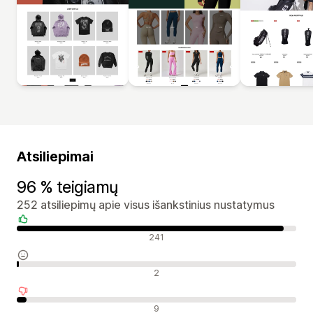
Atsiliepimai
96 % teigiamų
252 atsiliepimų apie visus išankstinius nustatymus
Teigiami atsiliepimai
241
Neutralūs atsiliepimai
2
Neigiami atsiliepimai
9