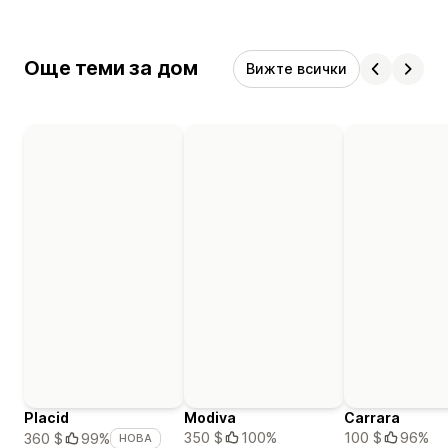
Още теми за дом
Вижте всички
Placid
Modiva
Carrara
350 $
100%
100 $
96%
360 $
99%
НОВА