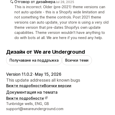
Отговор от дизайнера
Jul 28, 2025
This is incorrect. Older (pre-2021) theme versions can
not auto update - this is a Shopify wide limitation and
not something the theme controls. Post 2021 theme
versions can auto update, your store is using a very old
theme version that pre-dates Shopifys own update
capabilities. Theme version wouldn't have anything to
do with bots at all. We are here if you need any help.
Дизайн от We are Underground
Получаване на поддръжка
Всички теми
Version 11.0.2
•
May 15, 2026
This update addresses all known bugs
Вижте подробности
Всички версии
Документация на темата
Вижте подробности
Данни за връзка с дизайнера
Tunbridge wells, ENG, GB
support@weareunderground.com