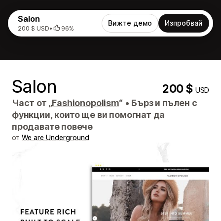
Salon
Вижте демо
Изпробвай
200 $ USD
•
96%
Salon
200 $
USD
Част от „
Fashionopolism
“
•
Бърз и пълен с
функции, които ще ви помогнат да
продавате повече
от
We are Underground