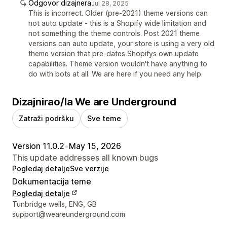
Odgovor dizajnera
Jul 28, 2025
This is incorrect. Older (pre-2021) theme versions can
not auto update - this is a Shopify wide limitation and
not something the theme controls. Post 2021 theme
versions can auto update, your store is using a very old
theme version that pre-dates Shopifys own update
capabilities. Theme version wouldn't have anything to
do with bots at all. We are here if you need any help.
Dizajnirao/la We are Underground
Zatraži podršku
Sve teme
Version 11.0.2
•
May 15, 2026
This update addresses all known bugs
Pogledaj detalje
Sve verzije
Dokumentacija teme
Pogledaj detalje
Podaci za kontakt dizajnera
Tunbridge wells, ENG, GB
support@weareunderground.com