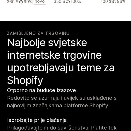
350 $
100%
100 $
96%
360 $
99%
NOVO
ZAMIŠLJENO ZA TRGOVINU
Najbolje svjetske
internetske trgovine
upotrebljavaju teme za
Shopify
Otporno na buduće izazove
Redovito se ažuriraju i uvijek su usklađene s
najnovijim značajkama platforme Shopify.
Isprobajte prije plaćanja
Prilagođavajte ih do savršenstva. Platite tek