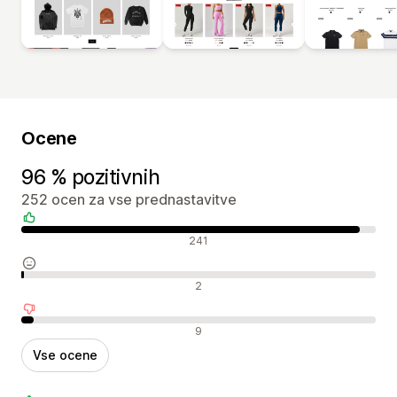
Ocene
96 % pozitivnih
252 ocen za vse prednastavitve
Pozitivne ocene
241
Nevtralne ocene
2
Negativne ocene
9
Vse ocene