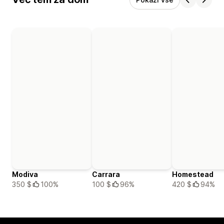
Modiva
Carrara
Homestead
350 $
100%
100 $
96%
420 $
94%