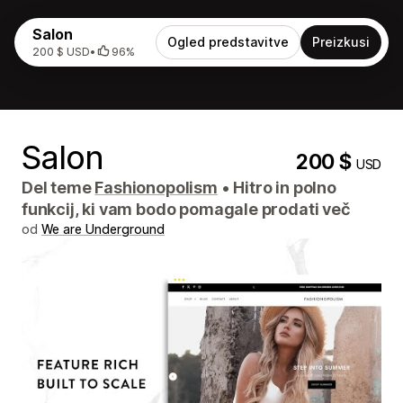
Salon
Ogled predstavitve
Preizkusi
200 $ USD
•
96%
Salon
200 $
USD
Del teme
Fashionopolism
•
Hitro in polno
funkcij, ki vam bodo pomagale prodati več
od
We are Underground