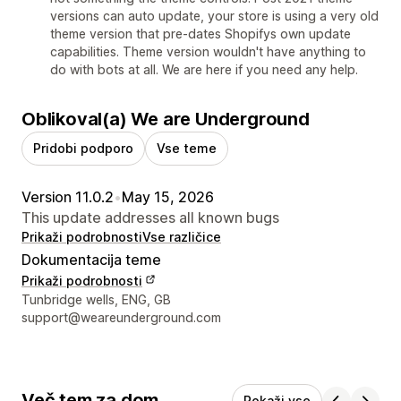
versions can auto update, your store is using a very old
theme version that pre-dates Shopifys own update
capabilities. Theme version wouldn't have anything to
do with bots at all. We are here if you need any help.
Oblikoval(a) We are Underground
Pridobi podporo
Vse teme
Version 11.0.2
•
May 15, 2026
This update addresses all known bugs
Prikaži podrobnosti
Vse različice
Dokumentacija teme
Prikaži podrobnosti
Podatki za stik z oblikovalcem
Tunbridge wells, ENG, GB
support@weareunderground.com
Več tem za dom
Pokaži vse