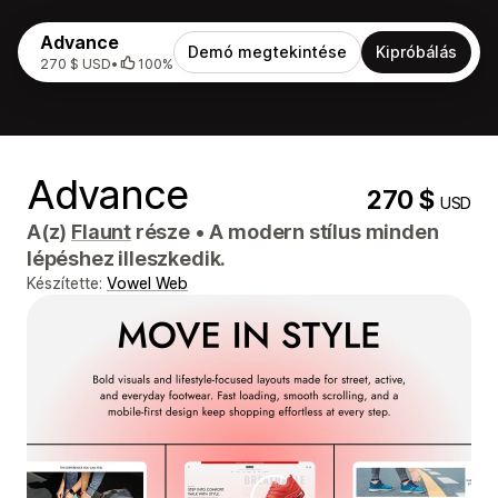
Advance
Demó megtekintése
Kipróbálás
270 $ USD
•
100%
Advance
270 $
USD
A(z)
Flaunt
része
•
A modern stílus minden
lépéshez illeszkedik.
Készítette:
Vowel Web