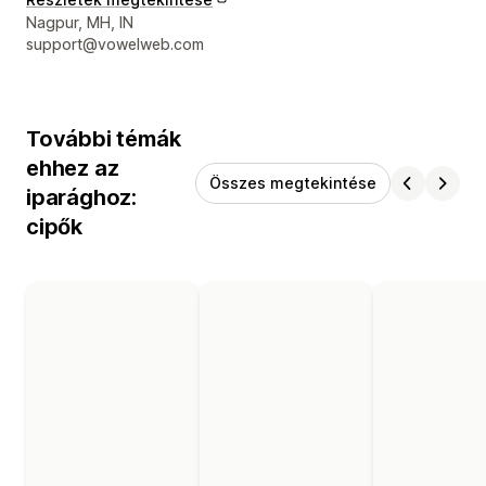
Dizájner kapcsolattartási adatai
Nagpur, MH, IN
support@vowelweb.com
További témák
ehhez az
Összes megtekintése
iparághoz:
cipők