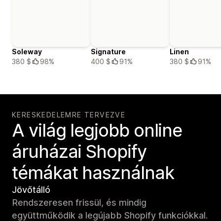
Soleway
Signature
Linen
380 $
98%
400 $
91%
380 $
91%
KERESKEDELEMRE TERVEZVE
A világ legjobb online
áruházai Shopify
témákat használnak
Jövőtálló
Rendszeresen frissül, és mindig
együttműködik a legújabb Shopify funkciókkal.