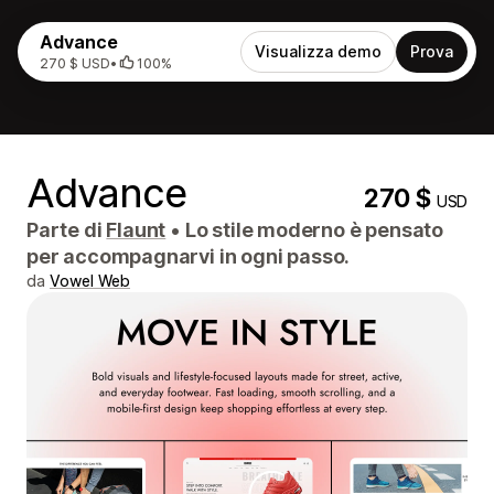
Advance
Visualizza demo
Prova
270 $ USD
•
100%
Advance
270 $
USD
Parte di
Flaunt
•
Lo stile moderno è pensato
per accompagnarvi in ​​ogni passo.
da
Vowel Web