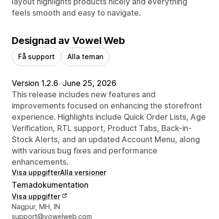
layout highlights products nicely and everything
feels smooth and easy to navigate.
Designad av Vowel Web
Få support
Alla teman
Version 1.2.6
•
June 25, 2026
This release includes new features and
improvements focused on enhancing the storefront
experience. Highlights include Quick Order Lists, Age
Verification, RTL support, Product Tabs, Back-in-
Stock Alerts, and an updated Account Menu, along
with various bug fixes and performance
enhancements.
Visa uppgifter
Alla versioner
Temadokumentation
Visa uppgifter
Designerns kontaktuppgifter
Nagpur, MH, IN
support@vowelweb.com