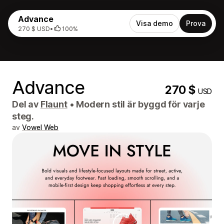
Advance
Visa demo
Prova
270 $ USD
•
100%
Advance
270 $
USD
Del av
Flaunt
•
Modern stil är byggd för varje
steg.
av
Vowel Web