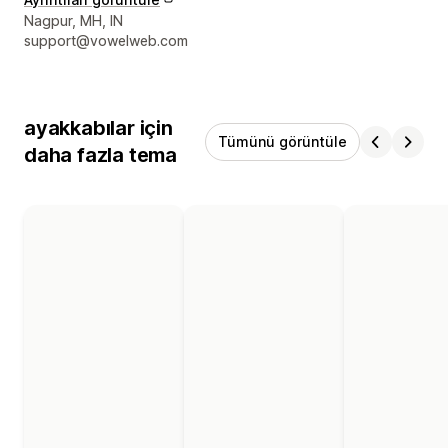
Tasarımcı iletişim bilgileri
Nagpur, MH, IN
support@vowelweb.com
ayakkabılar için
Tümünü görüntüle
daha fazla tema