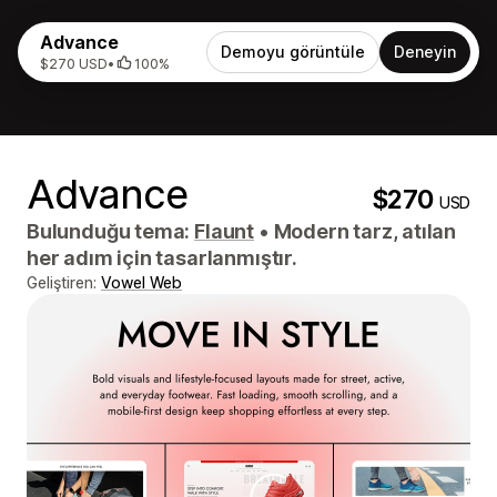
Advance
Demoyu görüntüle
Deneyin
$270 USD
•
100%
Advance
$270
USD
Bulunduğu tema:
Flaunt
•
Modern tarz, atılan
her adım için tasarlanmıştır.
Geliştiren:
Vowel Web