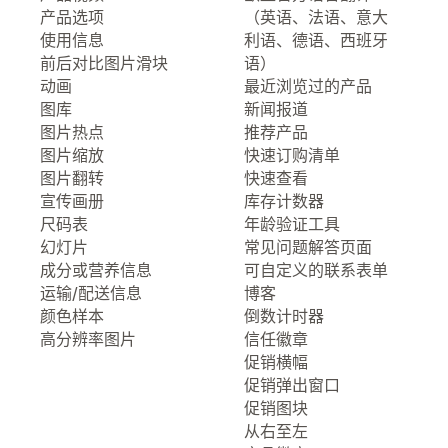
产品选项
（英语、法语、意大
使用信息
利语、德语、西班牙
前后对比图片滑块
语）
动画
最近浏览过的产品
图库
新闻报道
图片热点
推荐产品
图片缩放
快速订购清单
图片翻转
快速查看
宣传画册
库存计数器
尺码表
年龄验证工具
幻灯片
常见问题解答页面
成分或营养信息
可自定义的联系表单
运输/配送信息
博客
颜色样本
倒数计时器
高分辨率图片
信任徽章
促销横幅
促销弹出窗口
促销图块
从右至左