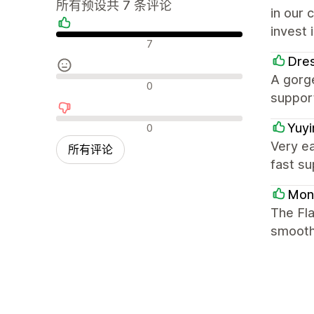
所有预设共 7 条评论
in our 
invest 
好评
7
Dres
A gorge
中评
0
support
差评
Yuy
0
Very ea
所有评论
fast su
Mon
The Fla
smooth