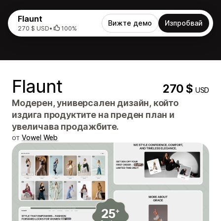
Flaunt
Вижте демо
Изпробвай
270 $ USD
•
100%
Flaunt
270 $
USD
Модерен, универсален дизайн, който
издига продуктите на преден план и
увеличава продажбите.
от
Vowel Web