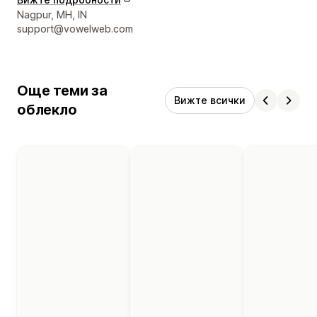
Данни за връзка с дизайнера
Nagpur, MH, IN
support@vowelweb.com
Още теми за
Вижте всички
облекло