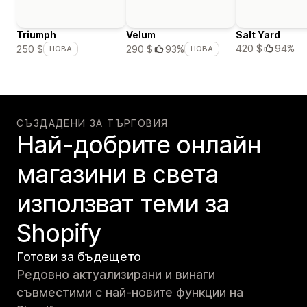
Triumph
Velum
Salt Yard
420 $
94%
250 $
290 $
93%
НОВА
НОВА
СЪЗДАДЕНИ ЗА ТЪРГОВИЯ
Най-добрите онлайн
магазини в света
използват теми за
Shopify
Готови за бъдещето
Редовно актуализирани и винаги
съвместими с най-новите функции на