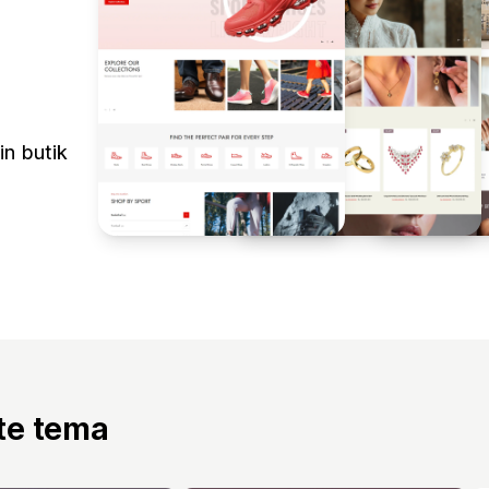
in butik
tte tema