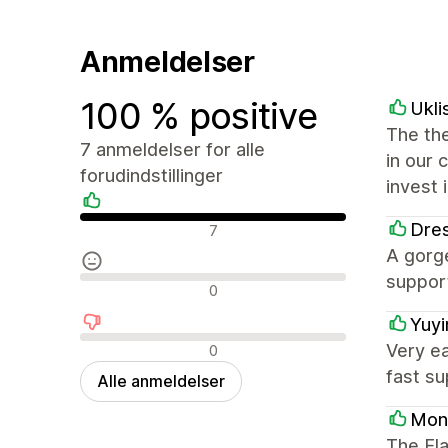
Anmeldelser
100 % positive
Ukli
The the
7 anmeldelser for alle
in our 
forudindstillinger
invest 
Positive anmeldelser
Dres
7
A gorge
support
Neutrale anmeldelser
0
Yuy
Negative anmeldelser
Very ea
0
fast su
Alle anmeldelser
Mon
The Fla