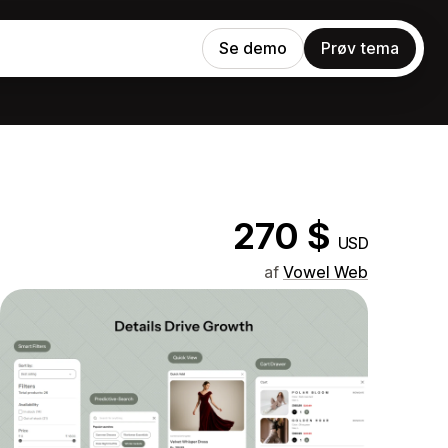
Se demo
Prøv tema
270 $
USD
af
Vowel Web