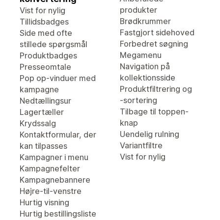
produkter
Vist for nylig
Brødkrummer
Tillidsbadges
Fastgjort sidehoved
Side med ofte
Forbedret søgning
stillede spørgsmål
Megamenu
Produktbadges
Navigation på
Presseomtale
kollektionsside
Pop op-vinduer med
Produktfiltrering og
kampagne
-sortering
Nedtællingsur
Tilbage til toppen-
Lagertæller
knap
Krydssalg
Uendelig rulning
Kontaktformular, der
Variantfiltre
kan tilpasses
Vist for nylig
Kampagner i menu
Kampagnefelter
Kampagnebannere
Højre-til-venstre
Hurtig visning
Hurtig bestillingsliste