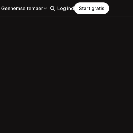
Gennemse temaer
Log ind
Start gratis