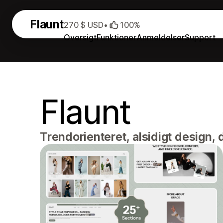
Flaunt
270 $ USD
•
100%
Oversigt
Funktioner
Anmeldelser
Support
Flaunt
Trendorienteret, alsidigt design, 