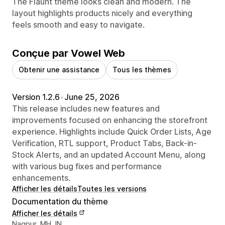
The Flaunt theme looks clean and modern. The
layout highlights products nicely and everything
feels smooth and easy to navigate.
Conçue par Vowel Web
Obtenir une assistance
Tous les thèmes
Version 1.2.6
•
June 25, 2026
This release includes new features and
improvements focused on enhancing the storefront
experience. Highlights include Quick Order Lists, Age
Verification, RTL support, Product Tabs, Back-in-
Stock Alerts, and an updated Account Menu, along
with various bug fixes and performance
enhancements.
Afficher les détails
Toutes les versions
Documentation du thème
Afficher les détails
Coordonnées du concepteur
Nagpur, MH, IN