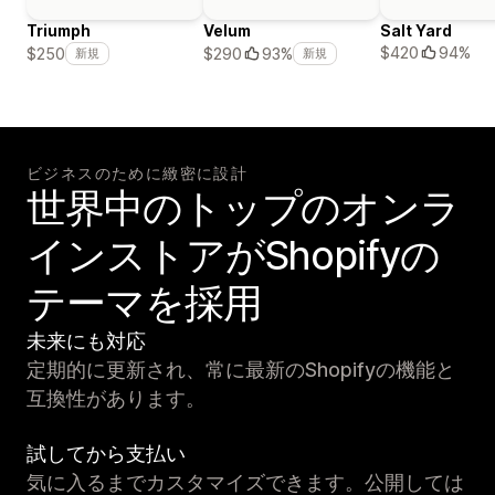
Triumph
Velum
Salt Yard
$420
94%
$250
$290
93%
新規
新規
ビジネスのために緻密に設計
世界中のトップのオンラ
インストアがShopifyの
テーマを採用
未来にも対応
定期的に更新され、常に最新のShopifyの機能と
互換性があります。
試してから支払い
気に入るまでカスタマイズできます。公開しては