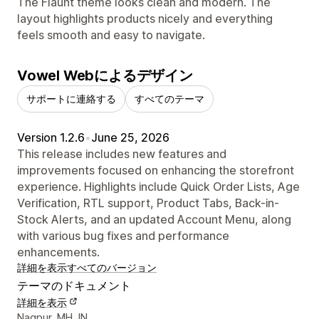
The Flaunt theme looks clean and modern. The
layout highlights products nicely and everything
feels smooth and easy to navigate.
Vowel Webによるデザイン
サポートに連絡する
すべてのテーマ
Version 1.2.6
•
June 25, 2026
This release includes new features and
improvements focused on enhancing the storefront
experience. Highlights include Quick Order Lists, Age
Verification, RTL support, Product Tabs, Back-in-
Stock Alerts, and an updated Account Menu, along
with various bug fixes and performance
enhancements.
詳細を表示
すべてのバージョン
テーマのドキュメント
詳細を表示
デザイナーの連絡先情報
Nagpur, MH, IN