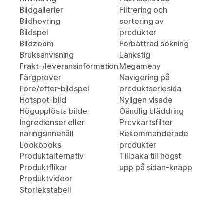
Bildgallerier
Filtrering och
Bildhovring
sortering av
Bildspel
produkter
Bildzoom
Förbättrad sökning
Bruksanvisning
Länkstig
Frakt-/leveransinformation
Megameny
Färgprover
Navigering på
Före/efter-bildspel
produktseriesida
Hotspot-bild
Nyligen visade
Högupplösta bilder
Oändlig bläddring
Ingredienser eller
Provkartsfilter
näringsinnehåll
Rekommenderade
Lookbooks
produkter
Produktalternativ
Tillbaka till högst
Produktflikar
upp på sidan-knapp
Produktvideor
Storlekstabell