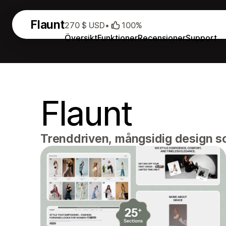
Flaunt
270 $ USD
•
100%
Översikt
Funktioner
Recensioner
Support
Flaunt
Trenddriven, mångsidig design so