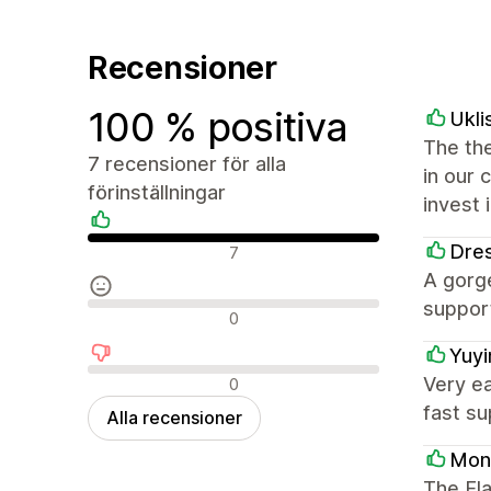
Recensioner
100 % positiva
Ukli
The the
7 recensioner för alla
in our 
förinställningar
invest 
Positiva recensioner
Dres
7
A gorge
support
Neutrala recensioner
0
Yuy
Negativa recensioner
Very ea
0
fast su
Alla recensioner
Mon
The Fla