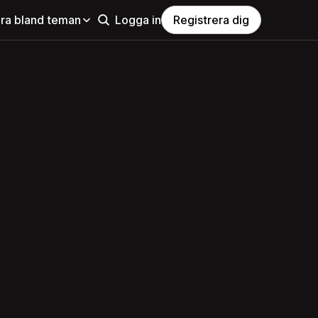
ra bland teman
Logga in
Registrera dig