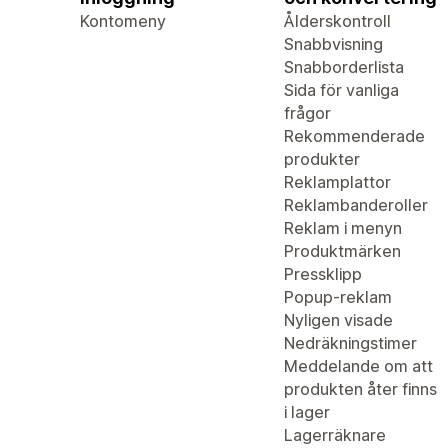
Kontomeny
Ålderskontroll
Snabbvisning
Snabborderlista
Sida för vanliga
frågor
Rekommenderade
produkter
Reklamplattor
Reklambanderoller
Reklam i menyn
Produktmärken
Pressklipp
Popup-reklam
Nyligen visade
Nedräkningstimer
Meddelande om att
produkten åter finns
i lager
Lagerräknare