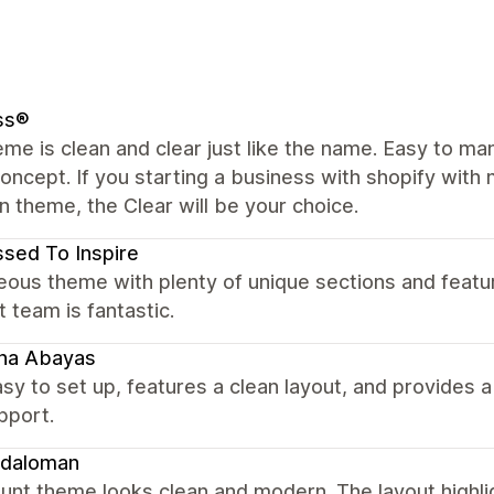
ss®
me is clean and clear just like the name. Easy to m
concept. If you starting a business with shopify with m
in theme, the Clear will be your choice.
sed To Inspire
ous theme with plenty of unique sections and featu
 team is fantastic.
ina Abayas
sy to set up, features a clean layout, and provides
pport.
daloman
unt theme looks clean and modern. The layout highli