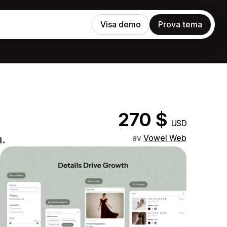
Visa demo
Prova tema
270 $
USD
.
av
Vowel Web