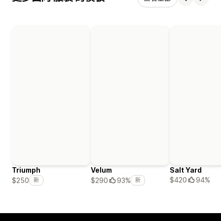
Triumph
Velum
Salt Yard
$420
94%
$250
$290
93%
新
新