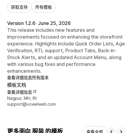
获取支持
所有模板
Version 1.2.6
•
June 25, 2026
This release includes new features and
improvements focused on enhancing the storefront
experience. Highlights include Quick Order Lists, Age
Verification, RTL support, Product Tabs, Back-in-
Stock Alerts, and an updated Account Menu, along
with various bug fixes and performance
enhancements.
查看详细信息
所有版本
模板文档
查看详细信息
设计师联系方式
Nagpur, MH, IN
support@vowelweb.com
更多面向 服装 的模板
查看全部