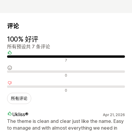
评论
100% 好评
所有预设共 7 条评论
好评
7
中评
0
差评
0
所有评论
Ukliss®
Apr 21, 2026
The theme is clean and clear just like the name. Easy
to manage and with almost everything we need in