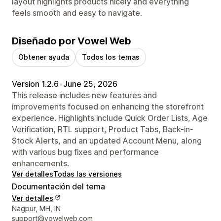
layout highlights products nicely and everything
feels smooth and easy to navigate.
Diseñado por Vowel Web
Obtener ayuda
Todos los temas
Version 1.2.6
•
June 25, 2026
This release includes new features and
improvements focused on enhancing the storefront
experience. Highlights include Quick Order Lists, Age
Verification, RTL support, Product Tabs, Back-in-
Stock Alerts, and an updated Account Menu, along
with various bug fixes and performance
enhancements.
Ver detalles
Todas las versiones
Documentación del tema
Ver detalles
Detalles de contacto del diseñador
Nagpur, MH, IN
support@vowelweb.com