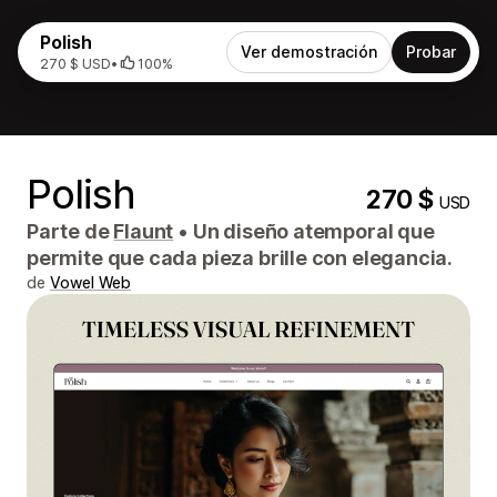
Polish
Ver demostración
Probar
270 $ USD
•
100%
Polish
270 $
USD
Parte de
Flaunt
•
Un diseño atemporal que
permite que cada pieza brille con elegancia.
de
Vowel Web