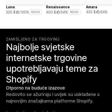
Luna
Renaissance
Amara
420 $
94%
320 $
100%
400 $
94%
NOVO
NOVO
ZAMIŠLJENO ZA TRGOVINU
Najbolje svjetske
internetske trgovine
upotrebljavaju teme za
Shopify
Otporno na buduće izazove
Redovito se ažuriraju i uvijek su usklađene s
najnovijim značajkama platforme Shopify.