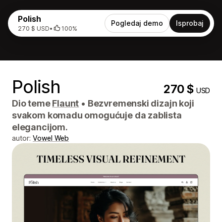
Polish
Pogledaj demo
Isprobaj
270 $ USD
•
100%
Polish
270 $
USD
Dio teme
Flaunt
•
Bezvremenski dizajn koji
svakom komadu omogućuje da zablista
elegancijom.
autor:
Vowel Web