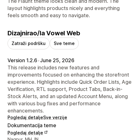
The Flaunt theme looks clean and modern. The
layout highlights products nicely and everything
feels smooth and easy to navigate.
Dizajnirao/la Vowel Web
Zatraži podršku
Sve teme
Version 1.2.6
•
June 25, 2026
This release includes new features and
improvements focused on enhancing the storefront
experience. Highlights include Quick Order Lists, Age
Verification, RTL support, Product Tabs, Back-in-
Stock Alerts, and an updated Account Menu, along
with various bug fixes and performance
enhancements.
Pogledaj detalje
Sve verzije
Dokumentacija teme
Pogledaj detalje
Podaci za kontakt dizajnera
Nagpur, MH, IN